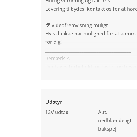
Hurtig vurdering og fair pris.
Levering tilbydes, kontakt os for at hø
🎥 Videofremvisning muligt
Hvis du ikke har mulighed for at komme 
for dig!
________________________________________
Bemærk ⚠️
Der tages forbehold for taste - og beskr
Udstyr
12V udtag
Aut.
nedblændeligt
bakspejl