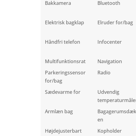
Bakkamera
Bluetooth
Elektrisk bagklap
Elruder for/bag
Håndfri telefon
Infocenter
Multifunktionsrat
Navigation
Parkeringssensor
Radio
for/bag
Sædevarme for
Udvendig
temperaturmåle
Armlæn bag
Bagagerumsdæ
en
Højdejusterbart
Kopholder