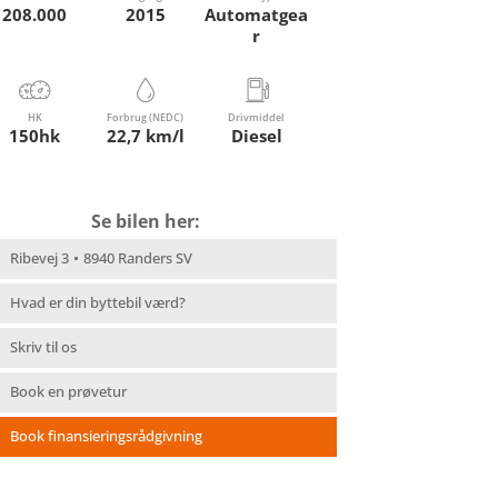
208.000
2015
Automatgea
r
HK
Forbrug (NEDC)
Drivmiddel
150hk
22,7 km/l
Diesel
Se bilen her:
Ribevej 3
8940 Randers SV
Hvad er din byttebil værd?
Skriv til os
Book en prøvetur
Book finansieringsrådgivning