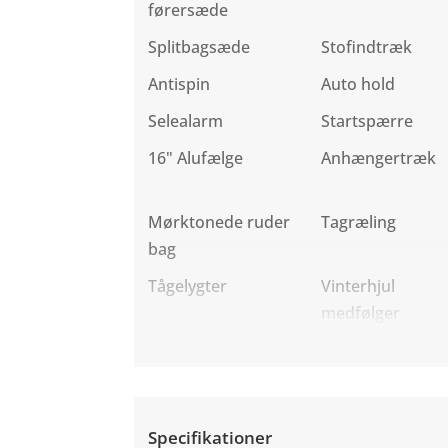
førersæde
Splitbagsæde
Stofindtræk
Antispin
Auto hold
Selealarm
Startspærre
16" Alufælge
Anhængertræk
Mørktonede ruder
Tagræling
bag
Tågelygter
Vinterhjul
medfølger
Specifikationer