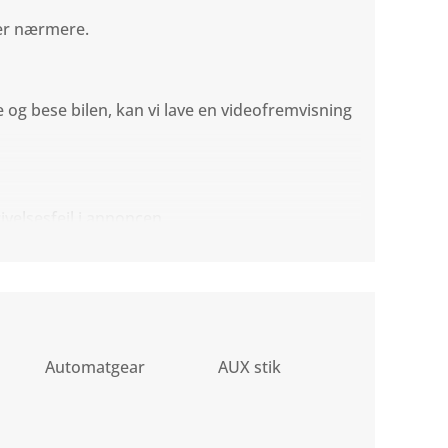
rer nærmere.
og bese bilen, kan vi lave en videofremvisning
ivelsesfejl i annoncen.
Automatgear
AUX stik