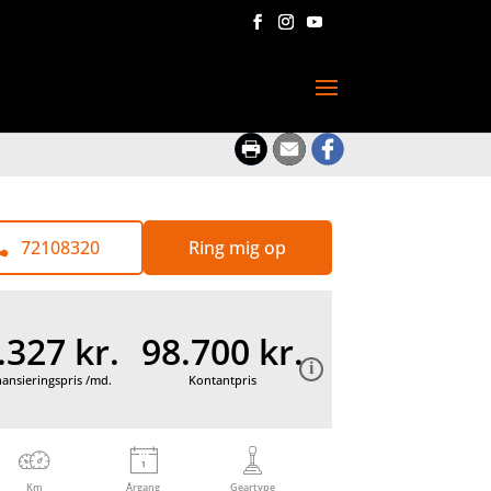
72108320
Ring mig op
.327 kr.
98.700 kr.
nansieringspris /md.
Kontantpris
Km
Årgang
Geartype