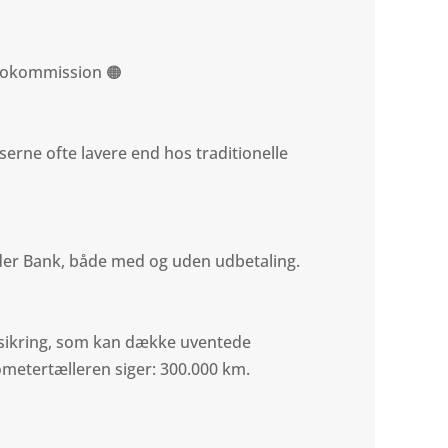
utokommission 🟠
serne ofte lavere end hos traditionelle
nder Bank, både med og uden udbetaling.
rsikring, som kan dække uventede
ometertælleren siger: 300.000 km.