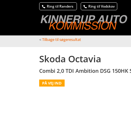
Ring til Randers
Ring til Vodskov
<
Tilbage til søgeresultat
Skoda Octavia
Combi 2,0 TDI Ambition DSG 150HK S
PÅ VEJ IND