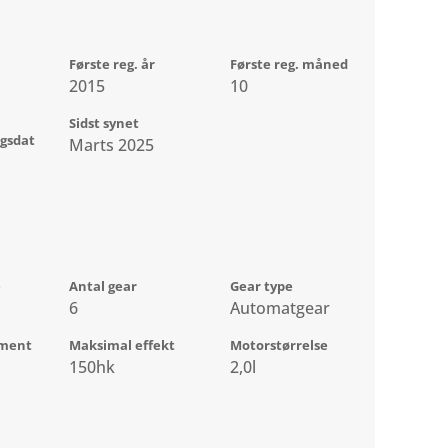
Første reg. år
Første reg. måned
2015
10
Sidst synet
ngsdat
Marts 2025
e
Antal gear
Gear type
6
Automatgear
ment
Maksimal effekt
Motorstørrelse
150hk
2,0l