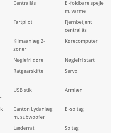
Centrallås
El-foldbare spejle
m. varme
Fartpilot
Fjernbetjent
centrallås
Klimaanlæg 2-
Kørecomputer
zoner
Nøglefri døre
Nøglefri start
Ratgearskifte
Servo
USB stik
Armlæn
r
kk
Canton Lydanlæg
El-soltag
m. subwoofer
Læderrat
Soltag