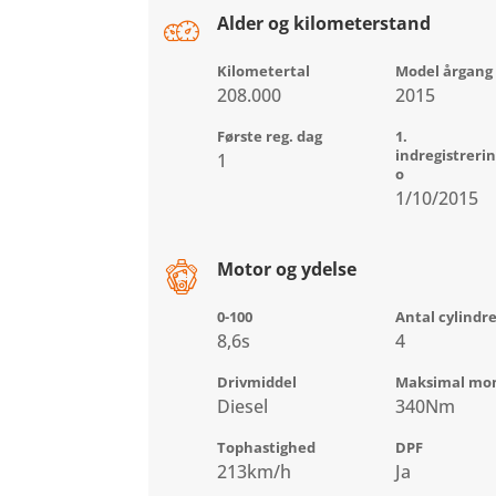
Alder og kilometerstand
Kilometertal
Model årgang
208.000
2015
Første reg. dag
1.
indregistreri
1
o
1/10/2015
Motor og ydelse
0-100
Antal cylindr
8,6s
4
Drivmiddel
Maksimal mo
Diesel
340Nm
Tophastighed
DPF
213km/h
Ja