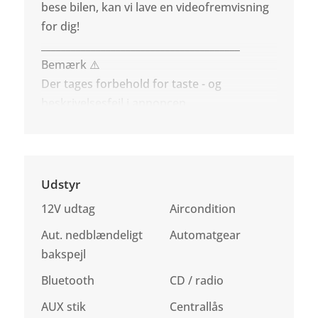
bese bilen, kan vi lave en videofremvisning
for dig!
________________________________________
Bemærk ⚠️
Der tages forbehold for taste - og
beskrivelsesfejl i annoncen.
Udstyr
12V udtag
Aircondition
Aut. nedblændeligt
Automatgear
bakspejl
Bluetooth
CD / radio
AUX stik
Centrallås