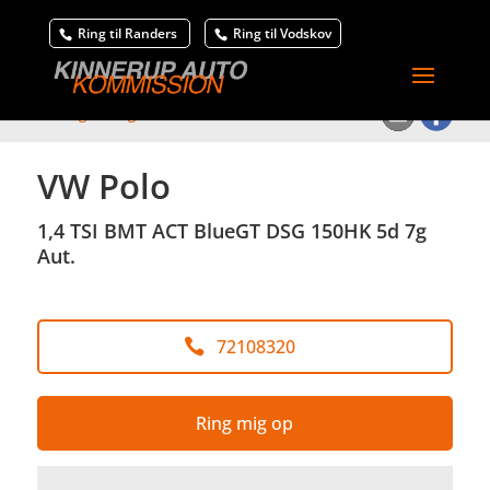
Ring til Randers
Ring til Vodskov
<
Tilbage til søgeresultat
VW Polo
1,4 TSI BMT ACT BlueGT DSG 150HK 5d 7g
Aut.
72108320
Ring mig op