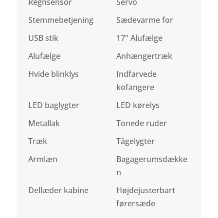
Regnsensor
Servo
Stemmebetjening
Sædevarme for
USB stik
17" Alufælge
Alufælge
Anhængertræk
Hvide blinklys
Indfarvede
kofangere
LED baglygter
LED kørelys
Metallak
Tonede ruder
Træk
Tågelygter
Armlæn
Bagagerumsdække
n
Dellæder kabine
Højdejusterbart
førersæde