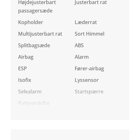
Højdejusterbart
Justerbart rat
passagersæde
Kopholder
Læderrat
Multijusterbart rat
Sort Himmel
Splitbagsæde
ABS
Airbag
Alarm
ESP
Fører-airbag
Isofix
Lyssensor
Selealarm
Startspærre
Ratgearskifte