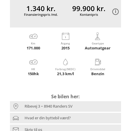
1.340 kr.
99.900 kr.
Finansieringspris /md.
Kontantpris
Km
Årgang
Geartype
171.000
2015
Automatgear
HK
Forbrug (NEDC)
Drivmiddel
150hk
21,3 km/l
Benzin
Se bilen her:
Ribevej 3
8940 Randers SV
Hvad er din byttebil værd?
Skriv til os