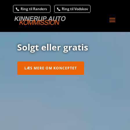
Ring til Randers
Ring til Vodskov
Solgt eller gratis
LÆS MERE OM KONCEPTET