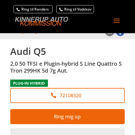
Ring til Randers
Ring til Vodskov
<
Tilbage til søgeresultat
Audi Q5
2,0 50 TFSI e Plugin-hybrid S Line Quattro S
Tron 299HK 5d 7g Aut.
PLUG-IN HYBRID
72108320
Ring mig op