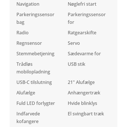
Navigation
Nøglefri start
Parkeringssensor
Parkeringssensor
bag
for
Radio
Ratgearskifte
Regnsensor
Servo
Stemmebetjening
Sædevarme for
Trådløs
USB stik
mobilopladning
USB-C tilslutning
21" Alufælge
Alufælge
Anhængertræk
Fuld LED forlygter
Hvide blinklys
Indfarvede
El svingbart træk
kofangere