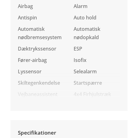
Airbag
Alarm
Antispin
Auto hold
Automatisk
Automatisk
nødbremsesystem
nødopkald
Dæktrykssensor
ESP
Fører-airbag
Isofix
Lyssensor
Selealarm
Skiltegenkendelse
Startspærre
Vejbaneassistent
4x4 Firhjulstræk
Specifikationer