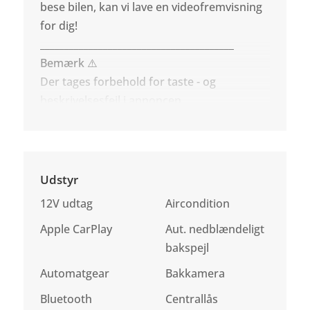
bese bilen, kan vi lave en videofremvisning
for dig!
________________________________________
Bemærk ⚠️
Der tages forbehold for taste - og
beskrivelsesfejl i annoncen.
Udstyr
12V udtag
Aircondition
Apple CarPlay
Aut. nedblændeligt
bakspejl
Automatgear
Bakkamera
Bluetooth
Centrallås