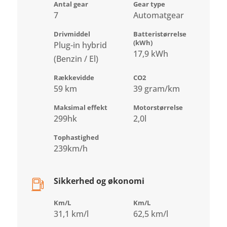
Antal gear
Gear type
7
Automatgear
Drivmiddel
Batteristørrelse
(kWh)
Plug-in hybrid
17,9 kWh
(Benzin / El)
Rækkevidde
CO2
59 km
39 gram/km
Maksimal effekt
Motorstørrelse
299hk
2,0l
Tophastighed
239km/h
Sikkerhed og økonomi
Km/L
Km/L
31,1 km/l
62,5 km/l