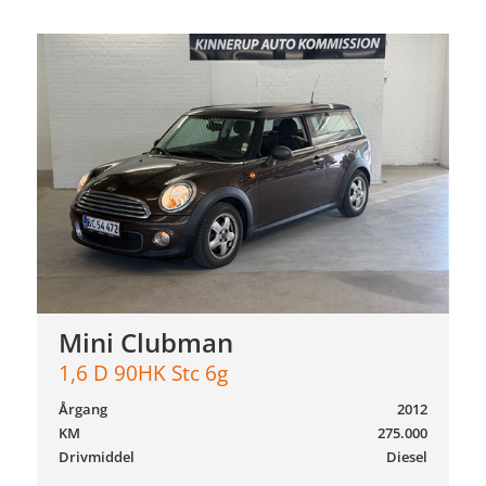
Mini Clubman
1,6 D 90HK Stc 6g
Årgang
2012
KM
275.000
Drivmiddel
Diesel