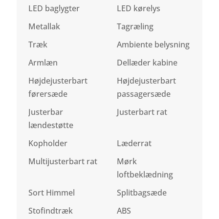
LED baglygter
LED kørelys
Metallak
Tagræling
Træk
Ambiente belysning
Armlæn
Dellæder kabine
Højdejusterbart
Højdejusterbart
førersæde
passagersæde
Justerbar
Justerbart rat
lændestøtte
Kopholder
Læderrat
Multijusterbart rat
Mørk
loftbeklædning
Sort Himmel
Splitbagsæde
Stofindtræk
ABS