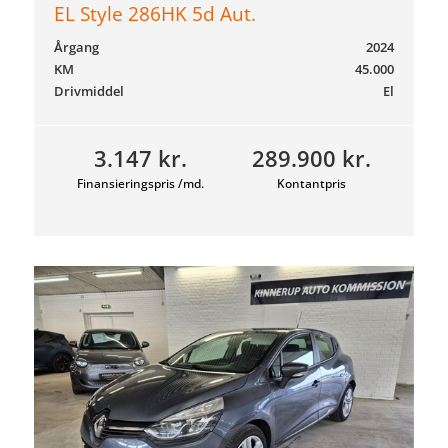
EL Style 286HK 5d Aut.
Årgang
2024
KM
45.000
Drivmiddel
El
3.147 kr.
289.900 kr.
Finansieringspris /md.
Kontantpris