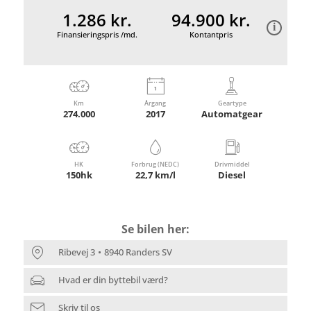
1.286 kr.
94.900 kr.
Finansieringspris /md.
Kontantpris
Km
Årgang
Geartype
274.000
2017
Automatgear
HK
Forbrug (NEDC)
Drivmiddel
150hk
22,7 km/l
Diesel
Se bilen her:
Ribevej 3
8940 Randers SV
Hvad er din byttebil værd?
Skriv til os