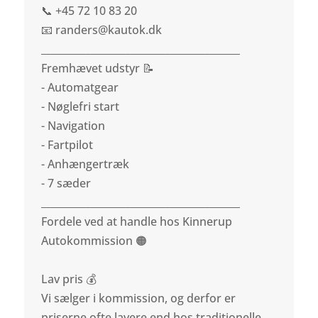
📞 +45 72 10 83 20
📧 randers@kautok.dk
________________________________________
Fremhævet udstyr 📝
- Automatgear
- Nøglefri start
- Navigation
- Fartpilot
- Anhængertræk
- 7 sæder
________________________________________
Fordele ved at handle hos Kinnerup
Autokommission 🟠
Lav pris 💰
Vi sælger i kommission, og derfor er
priserne ofte lavere end hos traditionelle