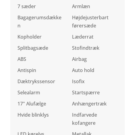
7 sæder
Armlæn
Bagagerumsdække
Højdejusterbart
n
førersæde
Kopholder
Læderrat
Splitbagsæde
Stofindtræk
ABS
Airbag
Antispin
Auto hold
Dæktrykssensor
Isofix
Selealarm
Startspærre
17" Alufælge
Anhængertræk
Hvide blinklys
Indfarvede
kofangere
LED kørelys
Metallak