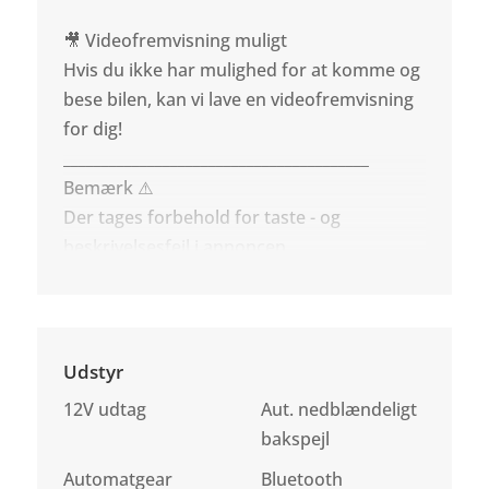
🎥 Videofremvisning muligt
Hvis du ikke har mulighed for at komme og
bese bilen, kan vi lave en videofremvisning
for dig!
________________________________________
Bemærk ⚠️
Der tages forbehold for taste - og
beskrivelsesfejl i annoncen.
Udstyr
12V udtag
Aut. nedblændeligt
bakspejl
Automatgear
Bluetooth