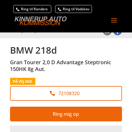
Ring til Randers
Ring til Vodskov
<
Tilbage til søgeresultat
BMW 218d
Gran Tourer 2,0 D Advantage Steptronic
150HK 8g Aut.
PÅ VEJ IND
72108320
Ring mig op