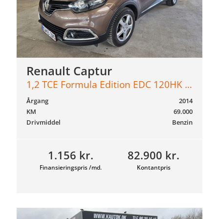
Renault Captur
1,2 TCE Formula Edition EDC 120HK 5d 6g Aut.
Årgang
2014
KM
69.000
Drivmiddel
Benzin
1.156 kr.
82.900 kr.
Finansieringspris /md.
Kontantpris