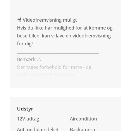
🎥 Videofremvisning muligt
Hvis du ikke har mulighed for at komme og
bese bilen, kan vi lave en videofremvisning
for dig!
________________________________________
Bemærk ⚠️
Der tages forbehold for taste - og
beskrivelsesfejl i annoncen.
Udstyr
12V udtag
Aircondition
Aut. nedblændeligt
Bakkamera