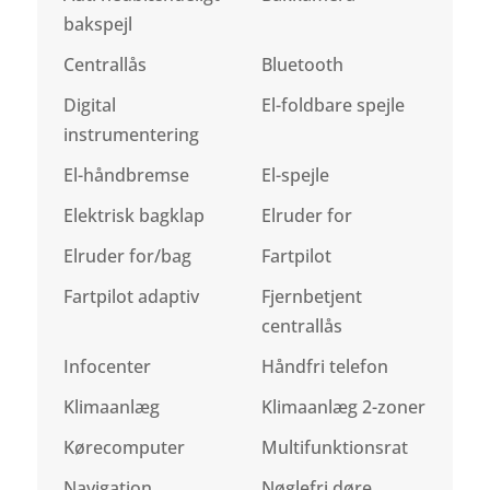
bakspejl
Centrallås
Bluetooth
Digital
El-foldbare spejle
instrumentering
El-håndbremse
El-spejle
Elektrisk bagklap
Elruder for
Elruder for/bag
Fartpilot
Fartpilot adaptiv
Fjernbetjent
centrallås
Infocenter
Håndfri telefon
Klimaanlæg
Klimaanlæg 2-zoner
Kørecomputer
Multifunktionsrat
Navigation
Nøglefri døre