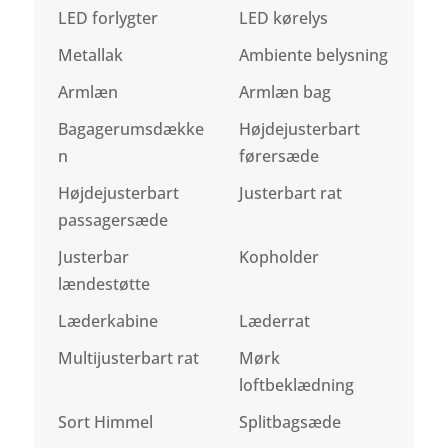
LED forlygter
LED kørelys
Metallak
Ambiente belysning
Armlæn
Armlæn bag
Bagagerumsdække
Højdejusterbart
n
førersæde
Højdejusterbart
Justerbart rat
passagersæde
Justerbar
Kopholder
lændestøtte
Læderkabine
Læderrat
Multijusterbart rat
Mørk
loftbeklædning
Sort Himmel
Splitbagsæde