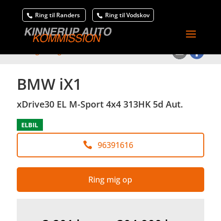
Ring til Randers
Ring til Vodskov
<
Tilbage til søgeresultat
BMW iX1
xDrive30 EL M-Sport 4x4 313HK 5d Aut.
ELBIL
96391616
Ring mig op