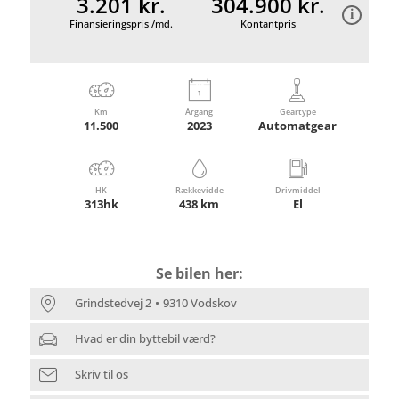
3.201 kr.
304.900 kr.
Finansieringspris /md.
Kontantpris
Km
Årgang
Geartype
11.500
2023
Automatgear
HK
Rækkevidde
Drivmiddel
313hk
438 km
El
Se bilen her:
Grindstedvej 2
9310 Vodskov
Hvad er din byttebil værd?
Skriv til os