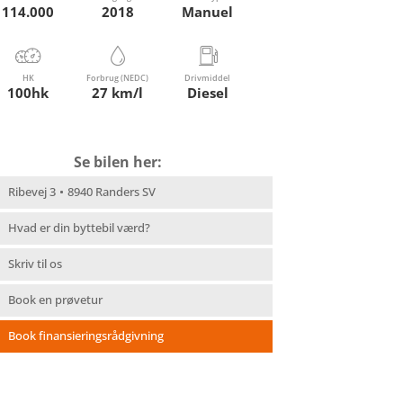
114.000
2018
Manuel
HK
Forbrug (NEDC)
Drivmiddel
100hk
27 km/l
Diesel
Se bilen her:
Ribevej 3
8940 Randers SV
Hvad er din byttebil værd?
Skriv til os
Book en prøvetur
Book finansieringsrådgivning