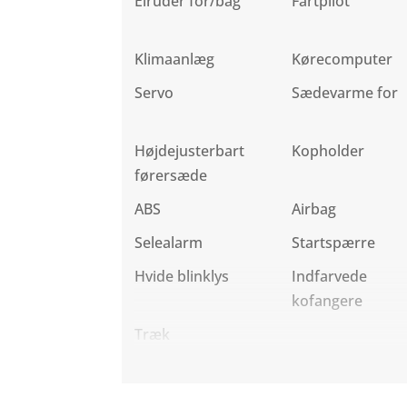
Elruder for/bag
Fartpilot
Klimaanlæg
Kørecomputer
Servo
Sædevarme for
Højdejusterbart
Kopholder
førersæde
ABS
Airbag
Selealarm
Startspærre
Hvide blinklys
Indfarvede
kofangere
Træk