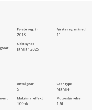
Første reg. år
Første reg. måned
2018
11
Sidst synet
ngsdat
Januar 2025
e
Antal gear
Gear type
5
Manuel
ment
Maksimal effekt
Motorstørrelse
100hk
1,6l