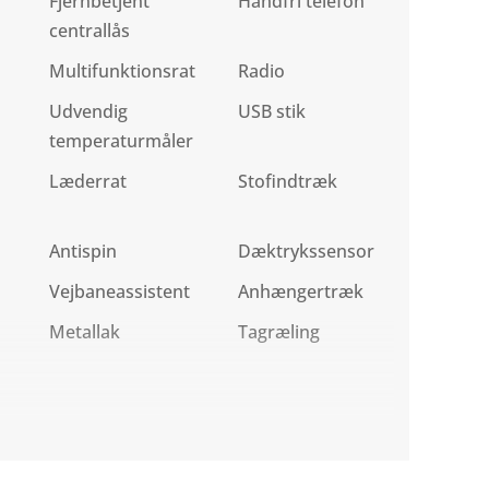
Fjernbetjent
Håndfri telefon
centrallås
Multifunktionsrat
Radio
Udvendig
USB stik
temperaturmåler
Læderrat
Stofindtræk
Antispin
Dæktrykssensor
Vejbaneassistent
Anhængertræk
Metallak
Tagræling