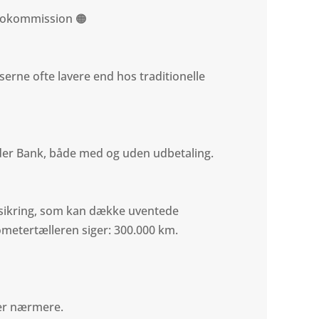
utokommission 🟠
serne ofte lavere end hos traditionelle
nder Bank, både med og uden udbetaling.
rsikring, som kan dække uventede
ometertælleren siger: 300.000 km.
rer nærmere.