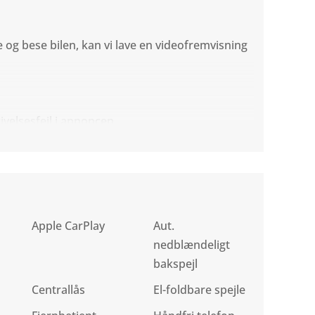
og bese bilen, kan vi lave en videofremvisning
ivelsesfejl i annoncen.
Apple CarPlay
Aut.
nedblændeligt
bakspejl
Centrallås
El-foldbare spejle