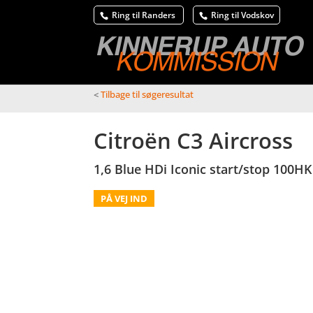
Ring til Randers
Ring til Vodskov
<
Tilbage til søgeresultat
Citroën C3 Aircross
1,6 Blue HDi Iconic start/stop 100H
PÅ VEJ IND