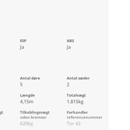
ESP
ABS
m
Ja
Ja
Antal døre
Antal sæder
5
2
Længde
Totalvægt
4,15m
1.815kg
gt
Tilkoblingsvægt
Forhandler
uden bremser
referencenummer
620kg
Tor 42