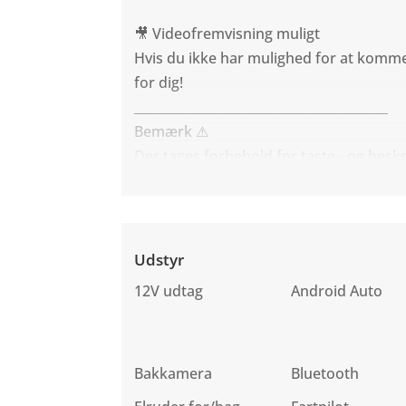
🎥 Videofremvisning muligt
Hvis du ikke har mulighed for at komme 
for dig!
________________________________________
Bemærk ⚠️
Der tages forbehold for taste - og beskr
Udstyr
12V udtag
Android Auto
Bakkamera
Bluetooth