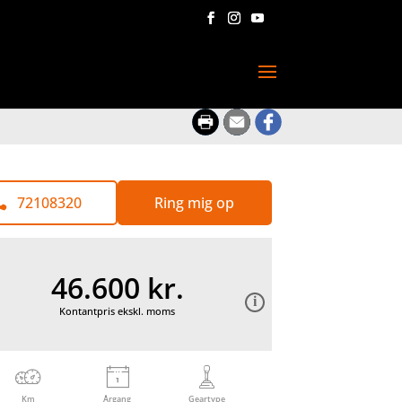
72108320
Ring mig op
46.600 kr.
Kontantpris ekskl. moms
Km
Årgang
Geartype