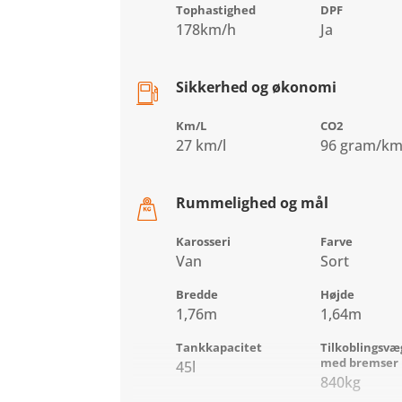
Tophastighed
DPF
178km/h
Ja
Sikkerhed og økonomi
Km/L
CO2
27 km/l
96 gram/k
Rummelighed og mål
Karosseri
Farve
Van
Sort
Bredde
Højde
1,76m
1,64m
Tankkapacitet
Tilkoblingsvæ
med bremser
45l
840kg