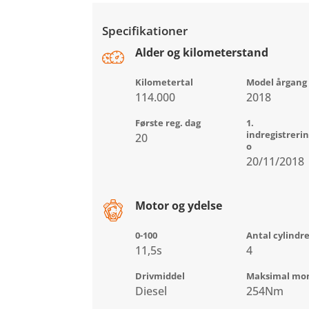
Specifikationer
Alder og kilometerstand
Kilometertal
Model årgang
114.000
2018
Første reg. dag
1.
indregistreri
20
o
20/11/2018
Motor og ydelse
0-100
Antal cylindr
11,5s
4
Drivmiddel
Maksimal mo
Diesel
254Nm