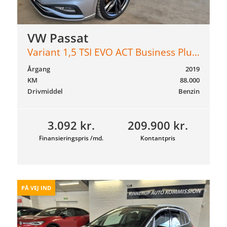
VW Passat
Variant 1,5 TSI EVO ACT Business Plus DSG 150HK Stc 7g Aut.
Årgang
2019
KM
88.000
Drivmiddel
Benzin
3.092 kr.
209.900 kr.
Finansieringspris /md.
Kontantpris
PÅ VEJ IND