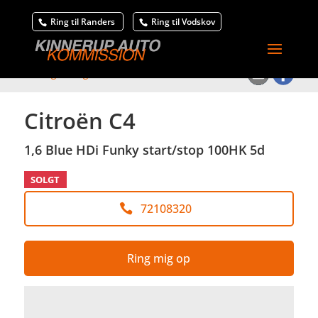
Ring til Randers
Ring til Vodskov
<
Tilbage til søgeresultat
Citroën C4
1,6 Blue HDi Funky start/stop 100HK 5d
SOLGT
72108320
Ring mig op