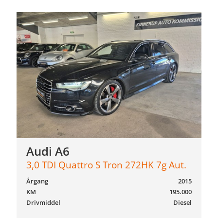
Audi A6
3,0 TDI Quattro S Tron 272HK 7g Aut.
Årgang
2015
KM
195.000
Drivmiddel
Diesel