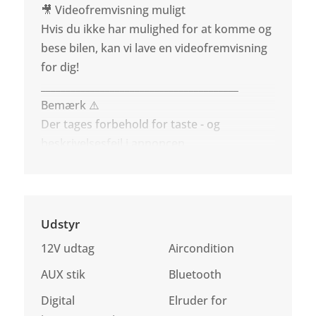
🎥 Videofremvisning muligt
Hvis du ikke har mulighed for at komme og
bese bilen, kan vi lave en videofremvisning
for dig!
________________________________________
Bemærk ⚠️
Der tages forbehold for taste - og
beskrivelsesfejl i annoncen.
Udstyr
12V udtag
Aircondition
AUX stik
Bluetooth
Digital
Elruder for