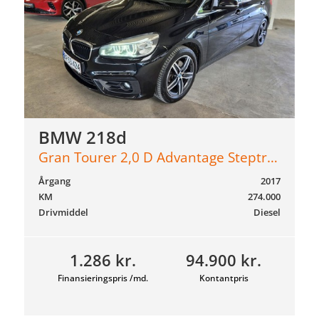
BMW 218d
Gran Tourer 2,0 D Advantage Steptronic 150HK 8g Aut.
Årgang
2017
KM
274.000
Drivmiddel
Diesel
1.286 kr.
94.900 kr.
Finansieringspris /md.
Kontantpris