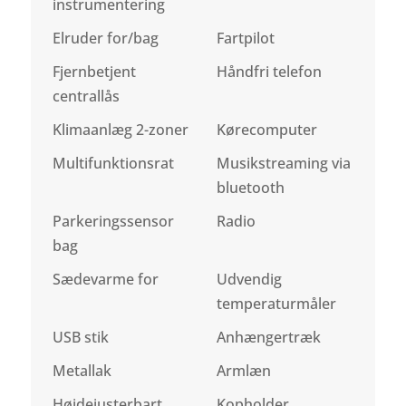
instrumentering
Elruder for/bag
Fartpilot
Fjernbetjent
Håndfri telefon
centrallås
Klimaanlæg 2-zoner
Kørecomputer
Multifunktionsrat
Musikstreaming via
bluetooth
Parkeringssensor
Radio
bag
Sædevarme for
Udvendig
temperaturmåler
USB stik
Anhængertræk
Metallak
Armlæn
Højdejusterbart
Kopholder