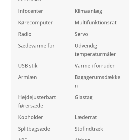
Infocenter
Klimaanlæg
Kørecomputer
Multifunktionsrat
Radio
Servo
Sædevarme for
Udvendig
temperaturmåler
USB stik
Varme i forruden
Armlæn
Bagagerumsdække
n
Højdejusterbart
Glastag
førersæde
Kopholder
Læderrat
Splitbagsæde
Stofindtræk