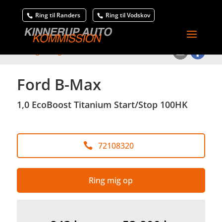
Ring til Randers
Ring til Vodskov
<
Tilbage til søgeresultat
Ford B-Max
1,0 EcoBoost Titanium Start/Stop 100HK
72108320
Ring mig op