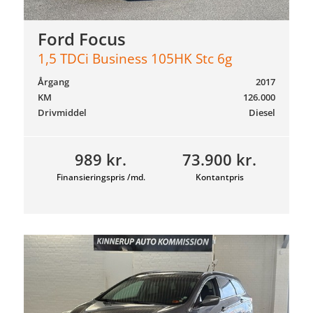
Ford Focus
1,5 TDCi Business 105HK Stc 6g
Årgang
2017
KM
126.000
Drivmiddel
Diesel
989 kr.
73.900 kr.
Finansieringspris /md.
Kontantpris