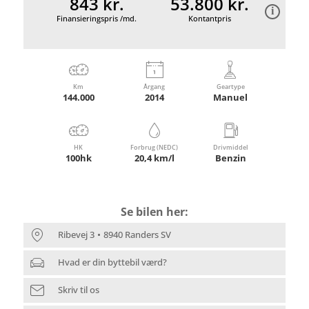
843 kr.
53.800 kr.
Finansieringspris /md.
Kontantpris
Km
Årgang
Geartype
144.000
2014
Manuel
HK
Forbrug (NEDC)
Drivmiddel
100hk
20,4 km/l
Benzin
Se bilen her:
Ribevej 3
8940 Randers SV
Hvad er din byttebil værd?
Skriv til os