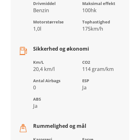
Drivmiddel
Maksimal effekt
Benzin
100hk
Motorstørrelse
Tophastighed
1,0l
175km/h
Sikkerhed og økonomi
Km/L
CO2
20,4 km/l
114 gram/km
Antal Airbags
ESP
0
Ja
ABS
Ja
Rummelighed og mål
Karosseri
Farve