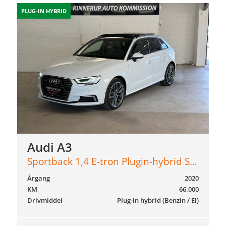
PLUG-IN HYBRID
Audi A3
Sportback 1,4 E-tron Plugin-hybrid Sport S Tronic 204HK 5d 6g Aut.
Årgang
2020
KM
66.000
Drivmiddel
Plug-in hybrid (Benzin / El)