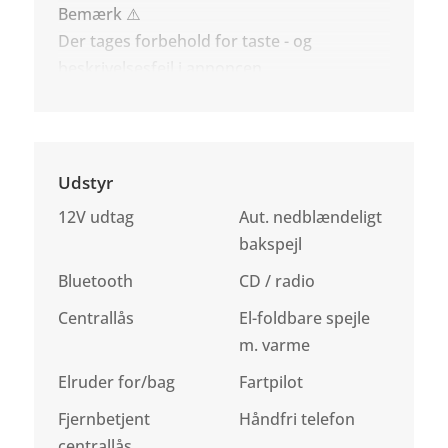
Bemærk ⚠️
Der tages forbehold for taste - og
beskrivelsesfejl i annoncen.
Udstyr
12V udtag
Aut. nedblændeligt
bakspejl
Bluetooth
CD / radio
Centrallås
El-foldbare spejle
m. varme
Elruder for/bag
Fartpilot
Fjernbetjent
Håndfri telefon
centrallås