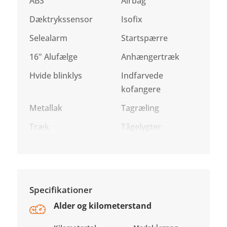
ABS
Airbag
Dæktrykssensor
Isofix
Selealarm
Startspærre
16" Alufælge
Anhængertræk
Hvide blinklys
Indfarvede
kofangere
Metallak
Tagræling
Træk
Tågelygter
Specifikationer
Alder og kilometerstand