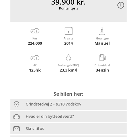
39.900 kr.
Kontantpris
Km
Årgang
Geartype
224.000
2014
Manuel
HK
Forbrug (NEDC)
Drivmiddel
125hk
23,3 km/l
Benzin
Se bilen her:
Grindstedvej 2
9310 Vodskov
Hvad er din byttebil værd?
Skriv til os