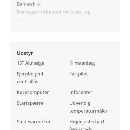
Bemærk ⚠️
Der tages forbehold for taste - og
beskrivelsesfejl i annoncen.
Udstyr
15" Alufælge
Klimaanlæg
Fjernbetjent
Fartpilot
centrallås
Kørecomputer
Infocenter
Startspærre
Udvendig
temperaturmåler
Sædevarme for
Højdejusterbart
førersæde