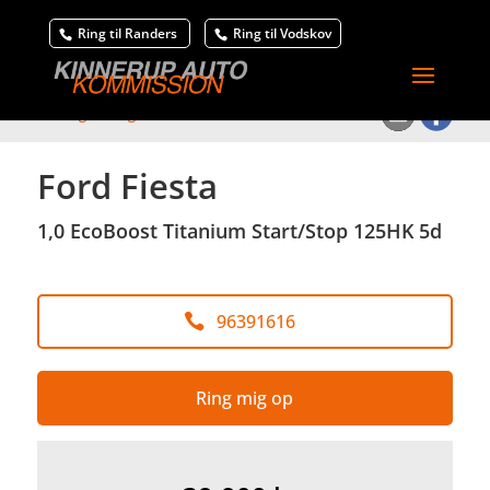
Ring til Randers
Ring til Vodskov
<
Tilbage til søgeresultat
Ford Fiesta
1,0 EcoBoost Titanium Start/Stop 125HK 5d
96391616
Ring mig op