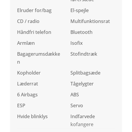
Elruder for/bag
El-spejle
CD / radio
Multifunktionsrat
Håndfri telefon
Bluetooth
Armlæn
Isofix
Bagagerumsdække
Stofindtræk
n
Kopholder
Splitbagsæde
Læderrat
Tågelygter
6 Airbags
ABS
ESP
Servo
Hvide blinklys
Indfarvede
kofangere