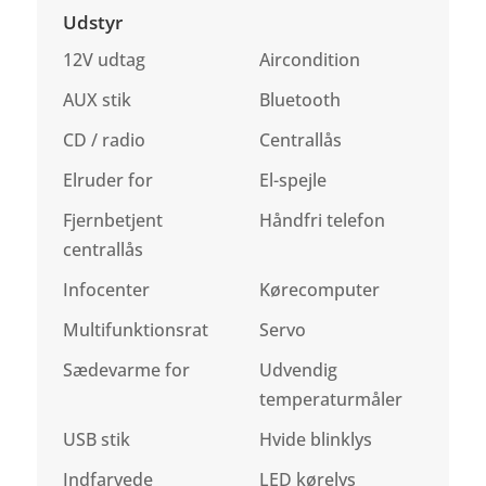
Udstyr
12V udtag
Aircondition
AUX stik
Bluetooth
CD / radio
Centrallås
Elruder for
El-spejle
Fjernbetjent
Håndfri telefon
centrallås
Infocenter
Kørecomputer
Multifunktionsrat
Servo
Sædevarme for
Udvendig
temperaturmåler
USB stik
Hvide blinklys
Indfarvede
LED kørelys