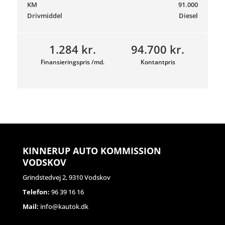
KM
91.000
Drivmiddel
Diesel
1.284 kr.
94.700 kr.
Finansieringspris /md.
Kontantpris
KINNERUP AUTO KOMMISSION
VODSKOV
Grindstedvej 2, 9310 Vodskov
Telefon:
96 39 16 16
Mail:
info@kautok.dk