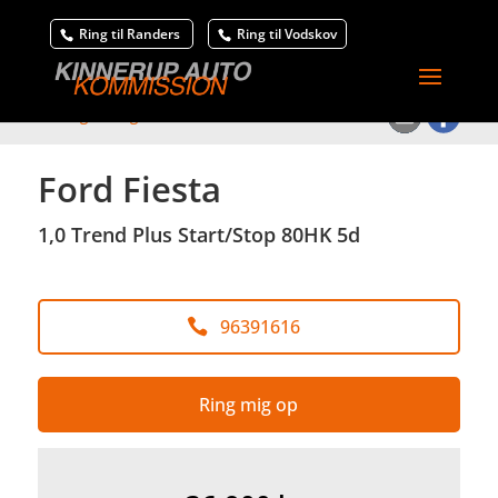
Ring til Randers
Ring til Vodskov
<
Tilbage til søgeresultat
Ford Fiesta
1,0 Trend Plus Start/Stop 80HK 5d
96391616
Ring mig op