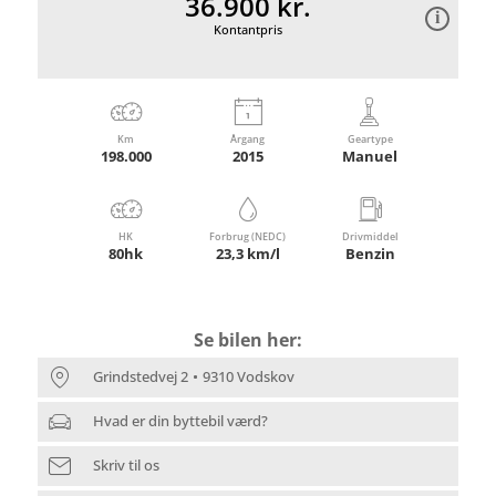
36.900 kr.
Kontantpris
Km
Årgang
Geartype
198.000
2015
Manuel
HK
Forbrug (NEDC)
Drivmiddel
80hk
23,3 km/l
Benzin
Se bilen her:
Grindstedvej 2
9310 Vodskov
Hvad er din byttebil værd?
Skriv til os