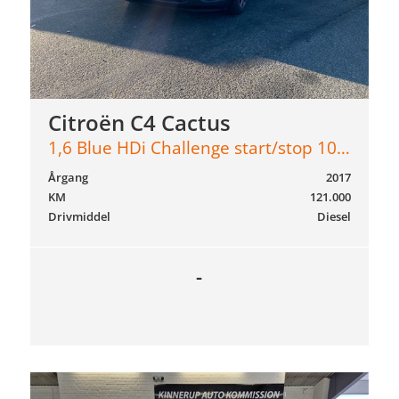
Citroën C4 Cactus
1,6 Blue HDi Challenge start/stop 100HK 5d
Årgang
2017
KM
121.000
Drivmiddel
Diesel
-