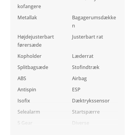
kofangere
Metallak
Bagagerumsdække
n
Højdejusterbart
Justerbart rat
førersæde
Kopholder
Læderrat
Splitbagsæde
Stofindtræk
ABS
Airbag
Antispin
ESP
Isofix
Dæktrykssensor
Selealarm
Startspærre
5 Gear
Diverse