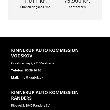
1.011 kr.
75.900 kr.
Finansieringspris /md.
Kontantpris
KINNERUP AUTO KOMMISSION
VODSKOV
Grindstedvej 2, 9310 Vodskov
Telefon:
96 39 16 16
Mail:
info@kautok.dk
KINNERUP AUTO KOMMISSION
RANDERS
Ribevej 3, 8940 Randers SV