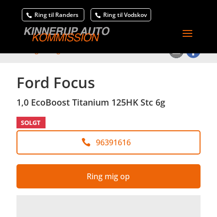
Ring til Randers
Ring til Vodskov
<
Tilbage til søgeresultat
Ford Focus
1,0 EcoBoost Titanium 125HK Stc 6g
SOLGT
96391616
Ring mig op