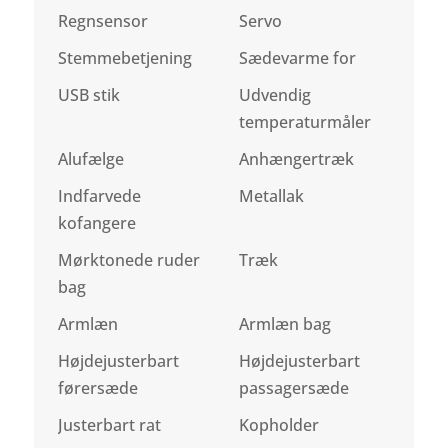
Regnsensor
Servo
Stemmebetjening
Sædevarme for
USB stik
Udvendig
temperaturmåler
Alufælge
Anhængertræk
Indfarvede
Metallak
kofangere
Mørktonede ruder
Træk
bag
Armlæn
Armlæn bag
Højdejusterbart
Højdejusterbart
førersæde
passagersæde
Justerbart rat
Kopholder