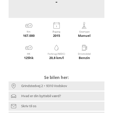
-
Km
Årgang
Geartype
167.000
2015
Manuel
HK
Forbrug (NEDC)
Drivmiddel
125hk
20,8 km/l
Benzin
Se bilen her:
Grindstedvej 2
9310 Vodskov
Hvad er din byttebil værd?
Skriv til os