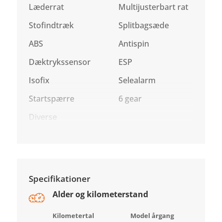
Læderrat
Multijusterbart rat
Stofindtræk
Splitbagsæde
ABS
Antispin
Dæktrykssensor
ESP
Isofix
Selealarm
Startspærre
6 gear
Diverse
Specifikationer
Alder og kilometerstand
Kilometertal
Model årgang