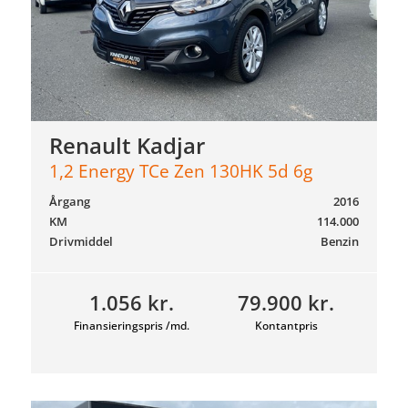
Renault Kadjar
1,2 Energy TCe Zen 130HK 5d 6g
Årgang
2016
KM
114.000
Drivmiddel
Benzin
1.056 kr.
79.900 kr.
Finansieringspris /md.
Kontantpris