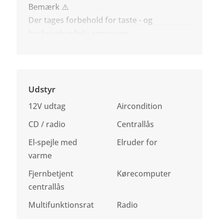
Bemærk ⚠️
Der tages forbehold for taste - og
beskrivelsesfejl i annoncen.
Udstyr
12V udtag
Aircondition
CD / radio
Centrallås
El-spejle med
Elruder for
varme
Fjernbetjent
Kørecomputer
centrallås
Multifunktionsrat
Radio