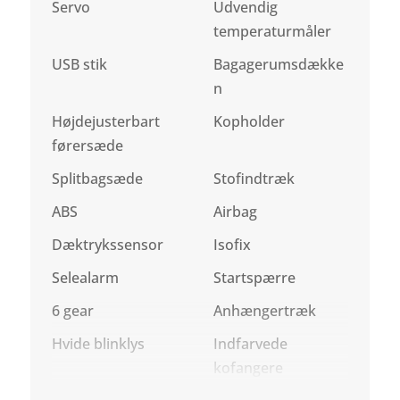
Servo
Udvendig
temperaturmåler
USB stik
Bagagerumsdække
n
Højdejusterbart
Kopholder
førersæde
Splitbagsæde
Stofindtræk
ABS
Airbag
Dæktrykssensor
Isofix
Selealarm
Startspærre
6 gear
Anhængertræk
Hvide blinklys
Indfarvede
kofangere