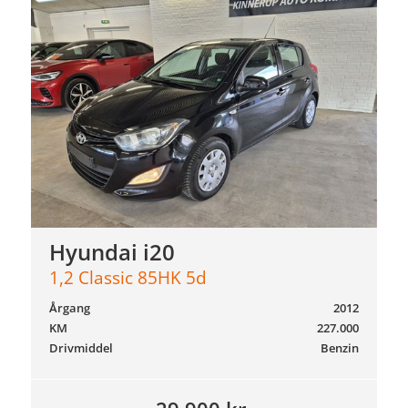
Hyundai i20
1,2 Classic 85HK 5d
Årgang
2012
KM
227.000
Drivmiddel
Benzin