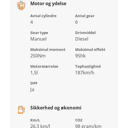
Motor og ydelse
Antal cylindre
Antal gear
4
6
Gear type
Drivmiddel
Manuel
Diesel
Maksimal moment
Maksimal effekt
250Nm
95hk
Motorstørrelse
Tophastighed
1,5l
187km/h
DPF
Ja
Sikkerhed og økonomi
Km/L
CO2
26,3 km/l
98 gram/km