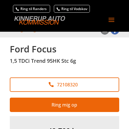
Ring til Randers
Ring til Vodskov
<
Tilbage til søgeresultat
Ford Focus
1,5 TDCi Trend 95HK Stc 6g
72108320
Ring mig op