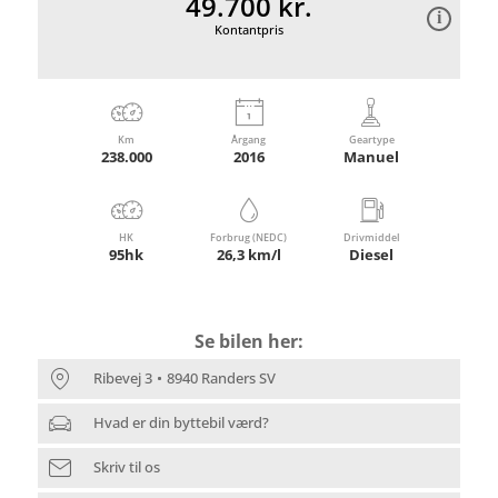
49.700 kr.
Kontantpris
Km
Årgang
Geartype
238.000
2016
Manuel
HK
Forbrug (NEDC)
Drivmiddel
95hk
26,3 km/l
Diesel
Se bilen her:
Ribevej 3
8940 Randers SV
Hvad er din byttebil værd?
Skriv til os