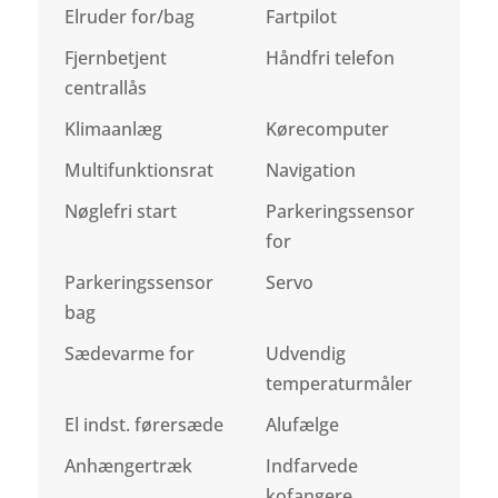
Elruder for/bag
Fartpilot
Fjernbetjent
Håndfri telefon
centrallås
Klimaanlæg
Kørecomputer
Multifunktionsrat
Navigation
Nøglefri start
Parkeringssensor
for
Parkeringssensor
Servo
bag
Sædevarme for
Udvendig
temperaturmåler
El indst. førersæde
Alufælge
Anhængertræk
Indfarvede
kofangere