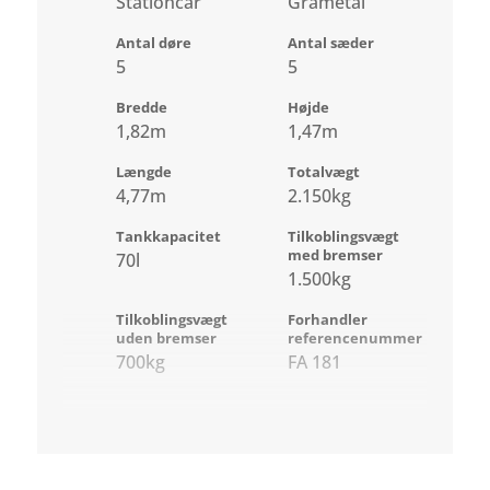
Stationcar
Gråmetal
Antal døre
Antal sæder
5
5
Bredde
Højde
1,82m
1,47m
Længde
Totalvægt
4,77m
2.150kg
Tankkapacitet
Tilkoblingsvægt
med bremser
70l
1.500kg
Tilkoblingsvægt
Forhandler
uden bremser
referencenummer
700kg
FA 181