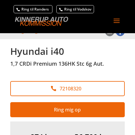
Ring til Randers
Ring til Vodskov
<
Tilbage til søgeresultat
Hyundai i40
1,7 CRDi Premium 136HK Stc 6g Aut.
72108320
Ring mig op