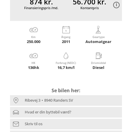
874 kr.
56.700 kr.
Finansieringspris /md.
Kontantpris
Km
Årgang
Geartype
250.000
2011
Automatgear
HK
Forbrug (NEDC)
Drivmiddel
136hk
16,7 km/l
Diesel
Se bilen her:
Ribevej 3
8940 Randers SV
Hvad er din byttebil værd?
Skriv til os