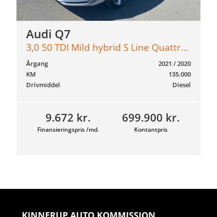
Audi Q7
3,0 50 TDI Mild hybrid S Line Quattro Tiptr. 286HK 5d 8g Aut.
Årgang
2021 / 2020
KM
135.000
Drivmiddel
Diesel
9.672 kr.
699.900 kr.
Finansieringspris /md.
Kontantpris
KINNERUP AUTO KOMMISSION