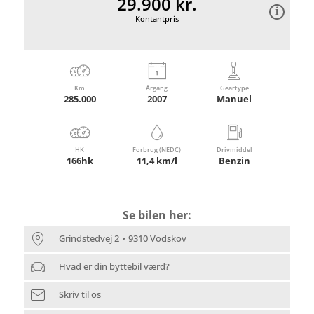
29.900 kr.
Kontantpris
Km
Årgang
Geartype
285.000
2007
Manuel
HK
Forbrug (NEDC)
Drivmiddel
166hk
11,4 km/l
Benzin
Se bilen her:
Grindstedvej 2
9310 Vodskov
Hvad er din byttebil værd?
Skriv til os