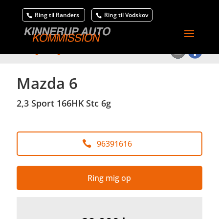
Ring til Randers
Ring til Vodskov
<
Tilbage til søgeresultat
Mazda 6
2,3 Sport 166HK Stc 6g
96391616
Ring mig op