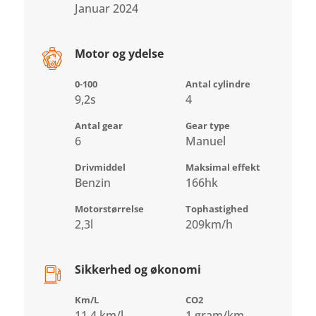
Januar 2024
Motor og ydelse
0-100
Antal cylindre
9,2s
4
Antal gear
Gear type
6
Manuel
Drivmiddel
Maksimal effekt
Benzin
166hk
Motorstørrelse
Tophastighed
2,3l
209km/h
Sikkerhed og økonomi
Km/L
CO2
11,4 km/l
1 gram/km