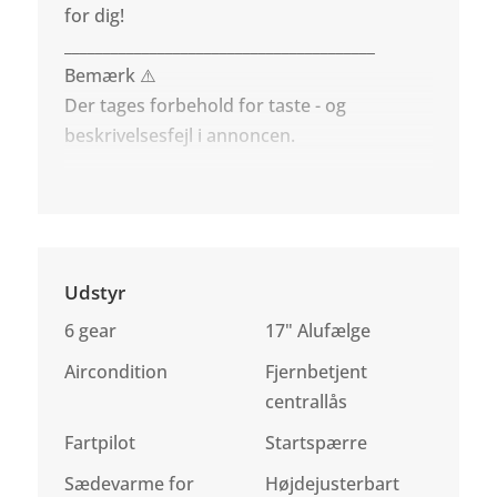
for dig!
________________________________________
Bemærk ⚠️
Der tages forbehold for taste - og
beskrivelsesfejl i annoncen.
Udstyr
6 gear
17" Alufælge
Aircondition
Fjernbetjent
centrallås
Fartpilot
Startspærre
Sædevarme for
Højdejusterbart