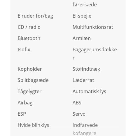
førersæde
Elruder for/bag
El-spejle
CD / radio
Multifunktionsrat
Bluetooth
Armlæn
Isofix
Bagagerumsdække
n
Kopholder
Stofindtræk
Splitbagsæde
Læderrat
Tågelygter
Automatisk lys
Airbag
ABS
ESP
Servo
Hvide blinklys
Indfarvede
kofangere