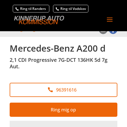
Ring til Randers
Ring til Vodskov
<
Tilbage til søgeresultat
Mercedes-Benz A200 d
2,1 CDI Progressive 7G-DCT 136HK 5d 7g
Aut.
96391616
Ring mig op