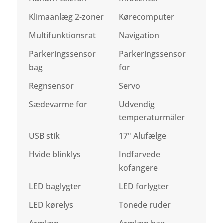
Klimaanlæg 2-zoner
Kørecomputer
Multifunktionsrat
Navigation
Parkeringssensor
Parkeringssensor
bag
for
Regnsensor
Servo
Sædevarme for
Udvendig
temperaturmåler
USB stik
17" Alufælge
Hvide blinklys
Indfarvede
kofangere
LED baglygter
LED forlygter
LED kørelys
Tonede ruder
Armlæn
Armlæn bag