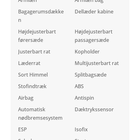
Bagagerumsdække
Dellæder kabine
n
Højdejusterbart
Højdejusterbart
førersæde
passagersæde
Justerbart rat
Kopholder
Læderrat
Multijusterbart rat
Sort Himmel
Splitbagsæde
Stofindtræk
ABS
Airbag
Antispin
Automatisk
Dæktrykssensor
nødbremsesystem
ESP
Isofix