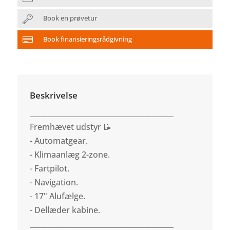
Book en prøvetur
Book finansieringsrådgivning
Beskrivelse
________________________________________
Fremhævet udstyr 📝
- Automatgear.
- Klimaanlæg 2-zone.
- Fartpilot.
- Navigation.
- 17" Alufælge.
- Dellæder kabine.
________________________________________