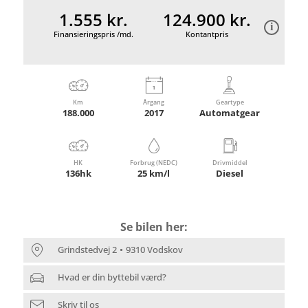
1.555 kr.
124.900 kr.
Finansieringspris /md.
Kontantpris
Km
Årgang
Geartype
188.000
2017
Automatgear
HK
Forbrug (NEDC)
Drivmiddel
136hk
25 km/l
Diesel
Se bilen her:
Grindstedvej 2
9310 Vodskov
Hvad er din byttebil værd?
Skriv til os