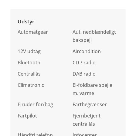
Udstyr
Automatgear
Aut. nedblændeligt
bakspejl
12V udtag
Aircondition
Bluetooth
CD / radio
Centrallås
DAB radio
Climatronic
El-foldbare spejle
m. varme
Elruder for/bag
Fartbegrænser
Fartpilot
Fjernbetjent
centrallås
Håndfri telefon
Infocenter