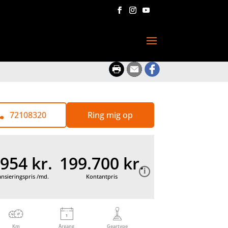
72108320
Ring mig op
.954 kr.
199.700 kr.
ansieringspris /md.
Kontantpris
Km
Årgang
Geartype