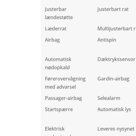
Justerbar
Justerbart rat
lændestøtte
Læderrat
Multijusterbart r
Airbag
Antispin
Automatisk
Dæktrykssensor
nødopkald
Førerovervågning
Gardin-airbag
med advarsel
Passager-airbag
Selealarm
Startspærre
Automatisk lys
Elektrisk
Leveres nysynet