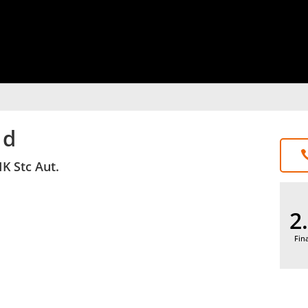
 d
K Stc Aut.
2
Fin