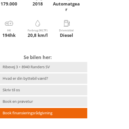
179.000
2018
Automatgea
r
HK
Forbrug (WLTP)
Drivmiddel
194hk
20,8 km/l
Diesel
Se bilen her:
Ribevej 3
8940 Randers SV
Hvad er din byttebil værd?
Skriv til os
Book en prøvetur
Book finansieringsrådgivning