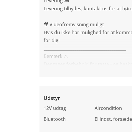
Levering 🚛
Levering tilbydes, kontakt os for at hø
🎥 Videofremvisning muligt
Hvis du ikke har mulighed for at komme 
for dig!
________________________________________
Bemærk ⚠️
Der tages forbehold for taste - og beskr
Udstyr
12V udtag
Aircondition
Bluetooth
El indst. forsæde