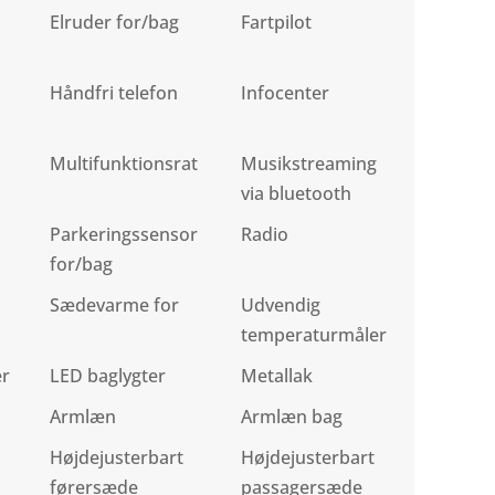
Elruder for/bag
Fartpilot
Håndfri telefon
Infocenter
Multifunktionsrat
Musikstreaming
via bluetooth
Parkeringssensor
Radio
for/bag
Sædevarme for
Udvendig
temperaturmåler
er
LED baglygter
Metallak
Armlæn
Armlæn bag
Højdejusterbart
Højdejusterbart
førersæde
passagersæde