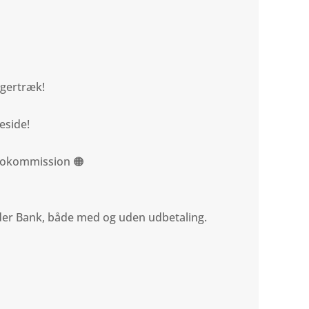
ngertræk!
eside!
utokommission 🟠
nder Bank, både med og uden udbetaling.