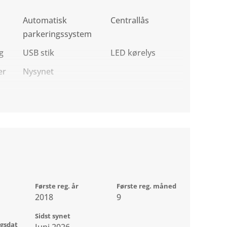
Automatisk
Centrallås
parkeringssystem
g
USB stik
LED kørelys
er
Nysynet
Første reg. år
Første reg. måned
2018
9
Sidst synet
ngsdat
Juni 2026