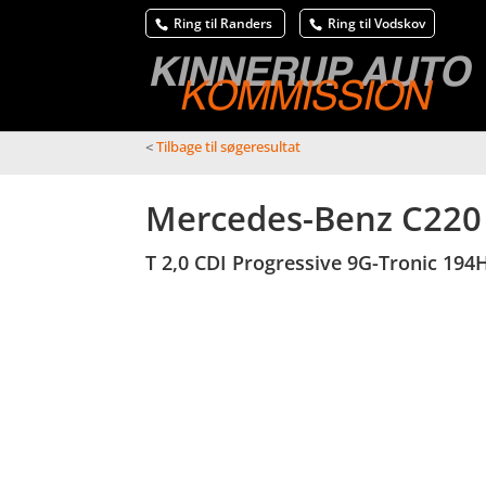
Ring til Randers
Ring til Vodskov
<
Tilbage til søgeresultat
Mercedes-Benz C220
T 2,0 CDI Progressive 9G-Tronic 194H