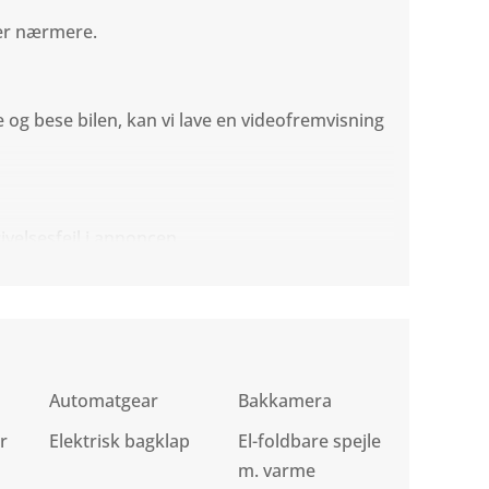
rer nærmere.
og bese bilen, kan vi lave en videofremvisning
ivelsesfejl i annoncen.
Automatgear
Bakkamera
r
Elektrisk bagklap
El-foldbare spejle
m. varme