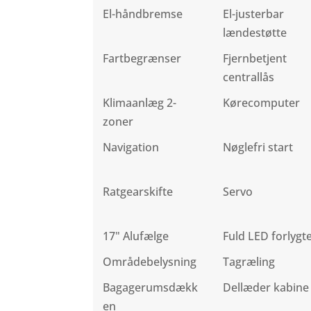
El-håndbremse
El-justerbar
lændestøtte
Fartbegrænser
Fjernbetjent
centrallås
Klimaanlæg 2-
Kørecomputer
zoner
Navigation
Nøglefri start
Ratgearskifte
Servo
17" Alufælge
Fuld LED forlygt
Områdebelysning
Tagræling
Bagagerumsdækk
Dellæder kabine
en