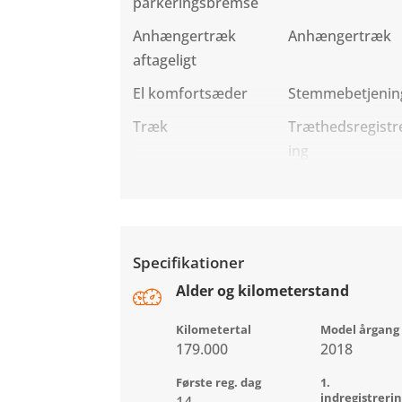
parkeringsbremse
Anhængertræk
Anhængertræk
aftageligt
El komfortsæder
Stemmebetjenin
Træk
Træthedsregistr
ing
Specifikationer
Alder og kilometerstand
Kilometertal
Model årgang
179.000
2018
Første reg. dag
1.
indregistreri
14