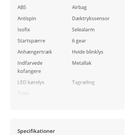
ABS
Airbag
Antispin
Dæktrykssensor
Isofix
Selealarm
Startspærre
6 gear
Anhængertræk
Hvide blinklys
Indfarvede
Metallak
kofangere
LED kørelys
Tagræling
Træk
Specifikationer