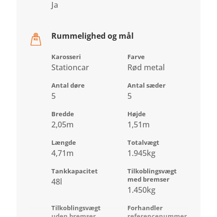
Ja
Rummelighed og mål
Karosseri
Farve
Stationcar
Rød metal
Antal døre
Antal sæder
5
5
Bredde
Højde
2,05m
1,51m
Længde
Totalvægt
4,71m
1.945kg
Tankkapacitet
Tilkoblingsvægt
med bremser
48l
1.450kg
Tilkoblingsvægt
Forhandler
uden bremser
referencenummer