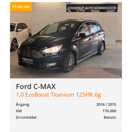
PÅ VEJ IND
Ford C-MAX
1,0 EcoBoost Titanium 125HK 6g
Årgang
2016 / 2015
KM
170.000
Drivmiddel
Benzin