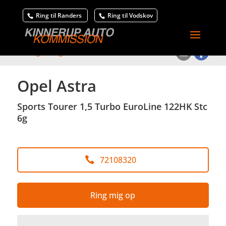
Ring til Randers
Ring til Vodskov
<
Tilbage til søgeresultat
Opel Astra
Sports Tourer 1,5 Turbo EuroLine 122HK Stc
6g
72108320
Ring mig op