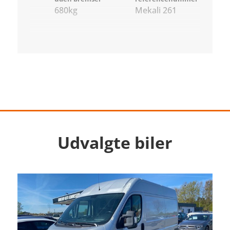
680kg
Mekali 261
Udvalgte biler