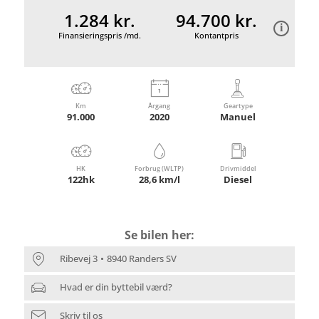
1.284 kr.
94.700 kr.
Finansieringspris /md.
Kontantpris
Km
Årgang
Geartype
91.000
2020
Manuel
HK
Forbrug (WLTP)
Drivmiddel
122hk
28,6 km/l
Diesel
Se bilen her:
Ribevej 3
8940 Randers SV
Hvad er din byttebil værd?
Skriv til os