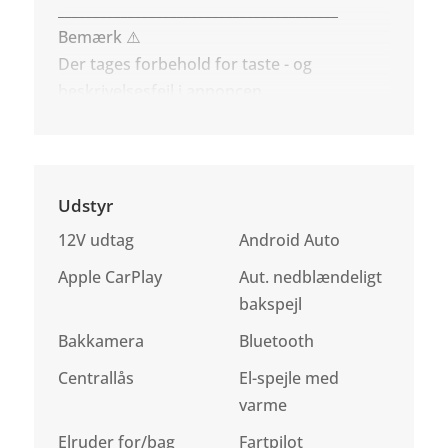
________________________________________
Bemærk ⚠️
Der tages forbehold for taste - og
beskrivelsesfejl i annoncen.
Udstyr
12V udtag
Android Auto
Apple CarPlay
Aut. nedblændeligt
bakspejl
Bakkamera
Bluetooth
Centrallås
El-spejle med
varme
Elruder for/bag
Fartpilot