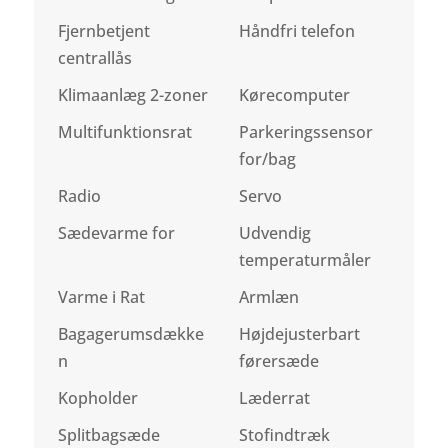
Fjernbetjent
Håndfri telefon
centrallås
Klimaanlæg 2-zoner
Kørecomputer
Multifunktionsrat
Parkeringssensor
for/bag
Radio
Servo
Sædevarme for
Udvendig
temperaturmåler
Varme i Rat
Armlæn
Bagagerumsdække
Højdejusterbart
n
førersæde
Kopholder
Læderrat
Splitbagsæde
Stofindtræk