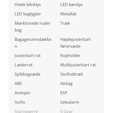
Hvide blinklys
LED kørelys
LED baglygter
Metallak
Mørktonede ruder
Træk
bag
Bagagerumsdække
Højdejusterbart
n
førersæde
Justerbart rat
Kopholder
Læderrat
Multijusterbart rat
Splitbagsæde
Stofindtræk
ABS
Airbag
Antispin
ESP
Isofix
Selealarm
Startspærre
5 Gear