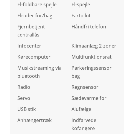
El-foldbare spejle
El-spejle
Elruder for/bag
Fartpilot
Fjernbetjent
Håndfri telefon
centrallås
Infocenter
Klimaanlæg 2-zoner
Kørecomputer
Multifunktionsrat
Musikstreaming via
Parkeringssensor
bluetooth
bag
Radio
Regnsensor
Servo
Sædevarme for
USB stik
Alufælge
Anhængertræk
Indfarvede
kofangere