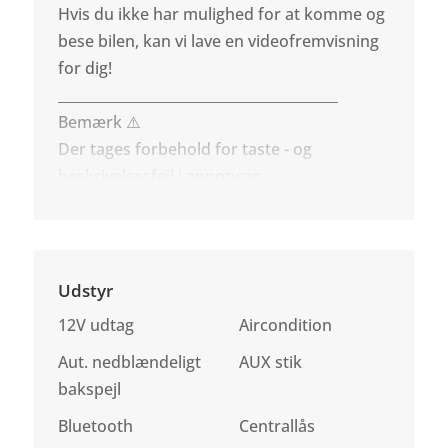
Hvis du ikke har mulighed for at komme og
bese bilen, kan vi lave en videofremvisning
for dig!
________________________________________
Bemærk ⚠️
Der tages forbehold for taste - og
beskrivelsesfejl i annoncen.
Udstyr
12V udtag
Aircondition
Aut. nedblændeligt
AUX stik
bakspejl
Bluetooth
Centrallås