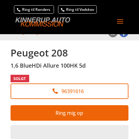
Ring til Randers
Ring til Vodskov
<
Tilbage til søgeresultat
Peugeot 208
1,6 BlueHDi Allure 100HK 5d
SOLGT
96391616
Ring mig op