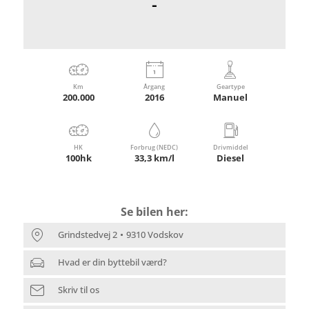
-
Km
Årgang
Geartype
200.000
2016
Manuel
HK
Forbrug (NEDC)
Drivmiddel
100hk
33,3 km/l
Diesel
Se bilen her:
Grindstedvej 2
9310 Vodskov
Hvad er din byttebil værd?
Skriv til os