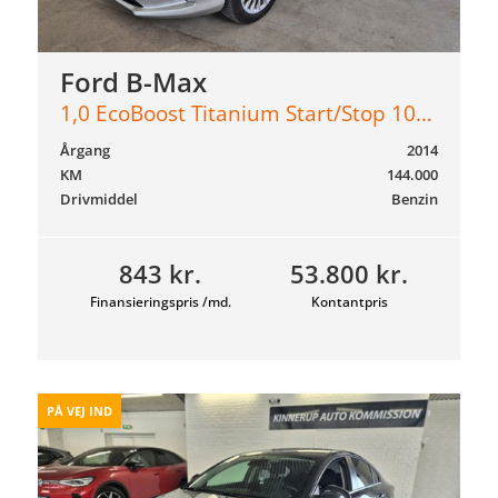
Ford B-Max
1,0 EcoBoost Titanium Start/Stop 100HK
Årgang
2014
KM
144.000
Drivmiddel
Benzin
843 kr.
53.800 kr.
Finansieringspris /md.
Kontantpris
PÅ VEJ IND