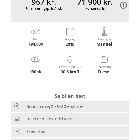
967 kr.
71.900 kr.
Finansieringspris /md.
Kontantpris
Km
Årgang
Geartype
194.000
2019
Manuel
HK
Forbrug (NEDC)
Drivmiddel
130hk
30,6 km/l
Diesel
Se bilen her:
Grindstedvej 2
9310 Vodskov
Hvad er din byttebil værd?
Skriv til os