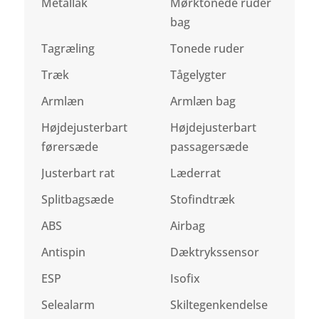
Metallak
Mørktonede ruder
bag
Tagræling
Tonede ruder
Træk
Tågelygter
Armlæn
Armlæn bag
Højdejusterbart
Højdejusterbart
førersæde
passagersæde
Justerbart rat
Læderrat
Splitbagsæde
Stofindtræk
ABS
Airbag
Antispin
Dæktrykssensor
ESP
Isofix
Selealarm
Skiltegenkendelse