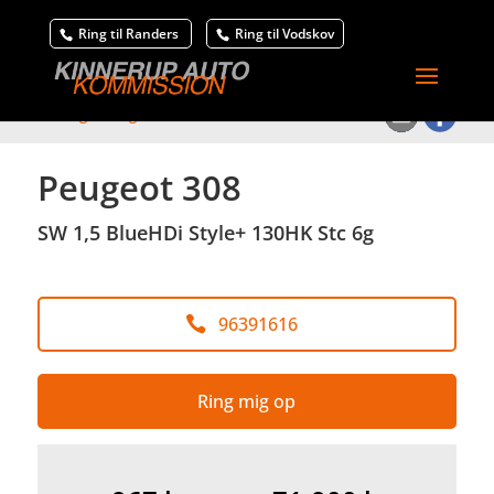
Ring til Randers
Ring til Vodskov
<
Tilbage til søgeresultat
Peugeot 308
SW 1,5 BlueHDi Style+ 130HK Stc 6g
96391616
Ring mig op