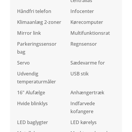
centrallås
Håndfri telefon
Infocenter
Klimaanlæg 2-zoner
Kørecomputer
Mirror link
Multifunktionsrat
Parkeringssensor
Regnsensor
bag
Servo
Sædevarme for
Udvendig
USB stik
temperaturmåler
16" Alufælge
Anhængertræk
Hvide blinklys
Indfarvede
kofangere
LED baglygter
LED kørelys