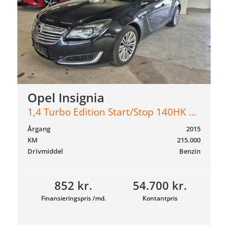
Opel Insignia
1,4 Turbo Edition Start/Stop 140HK 5d 6g
Årgang
2015
KM
215.000
Drivmiddel
Benzin
852 kr.
54.700 kr.
Finansieringspris /md.
Kontantpris