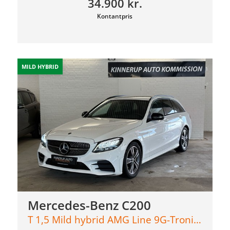
34.900 kr.
Kontantpris
MILD HYBRID
Mercedes-Benz C200
T 1,5 Mild hybrid AMG Line 9G-Tronic 184HK Stc Aut.