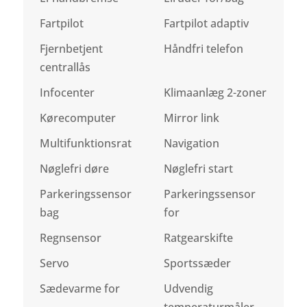
Fartpilot
Fartpilot adaptiv
Fjernbetjent
Håndfri telefon
centrallås
Infocenter
Klimaanlæg 2-zoner
Kørecomputer
Mirror link
Multifunktionsrat
Navigation
Nøglefri døre
Nøglefri start
Parkeringssensor
Parkeringssensor
bag
for
Regnsensor
Ratgearskifte
Servo
Sportssæder
Sædevarme for
Udvendig
temperaturmåler