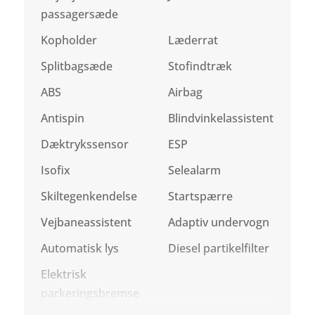
passagersæde
Kopholder
Læderrat
Splitbagsæde
Stofindtræk
ABS
Airbag
Antispin
Blindvinkelassistent
Dæktrykssensor
ESP
Isofix
Selealarm
Skiltegenkendelse
Startspærre
Vejbaneassistent
Adaptiv undervogn
Automatisk lys
Diesel partikelfilter
Elektrisk
parkeringsbremse