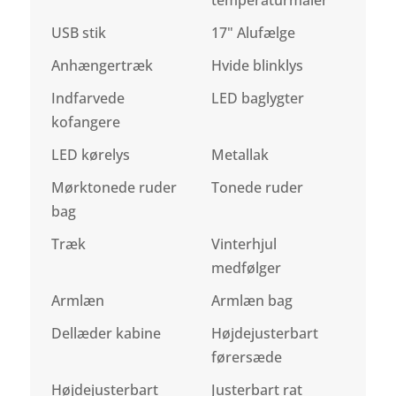
USB stik
17" Alufælge
Anhængertræk
Hvide blinklys
Indfarvede
LED baglygter
kofangere
LED kørelys
Metallak
Mørktonede ruder
Tonede ruder
bag
Træk
Vinterhjul
medfølger
Armlæn
Armlæn bag
Dellæder kabine
Højdejusterbart
førersæde
Højdejusterbart
Justerbart rat