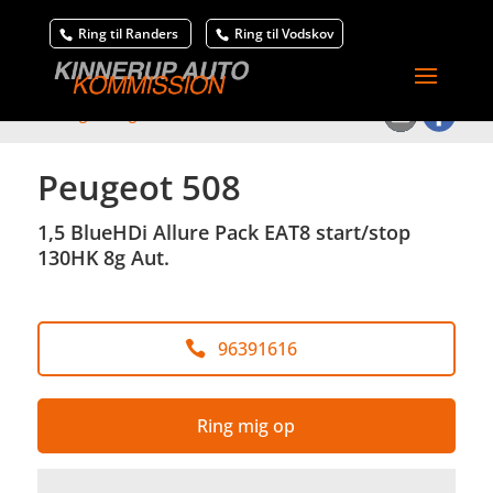
Ring til Randers
Ring til Vodskov
<
Tilbage til søgeresultat
Peugeot 508
1,5 BlueHDi Allure Pack EAT8 start/stop
130HK 8g Aut.
96391616
Ring mig op