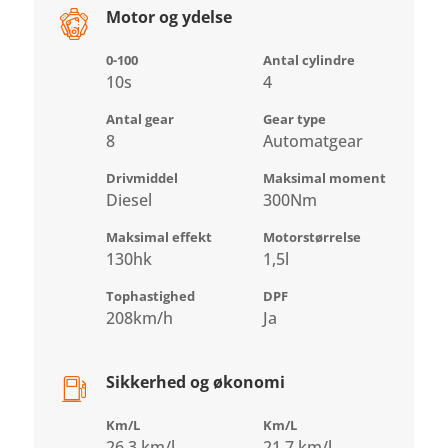
Motor og ydelse
0-100
Antal cylindre
10s
4
Antal gear
Gear type
8
Automatgear
Drivmiddel
Maksimal moment
Diesel
300Nm
Maksimal effekt
Motorstørrelse
130hk
1,5l
Tophastighed
DPF
208km/h
Ja
Sikkerhed og økonomi
Km/L
Km/L
26,3 km/l
21,7 km/l