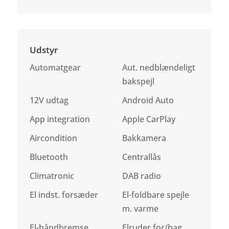
Udstyr
Automatgear
Aut. nedblændeligt
bakspejl
12V udtag
Android Auto
App integration
Apple CarPlay
Aircondition
Bakkamera
Bluetooth
Centrallås
Climatronic
DAB radio
El indst. forsæder
El-foldbare spejle
m. varme
El-håndbremse
Elruder for/bag