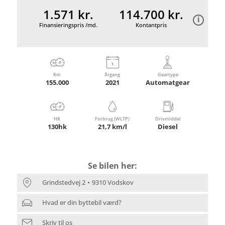
1.571 kr.
114.700 kr.
Finansieringspris /md.
Kontantpris
Km
Årgang
Geartype
155.000
2021
Automatgear
HK
Forbrug (WLTP)
Drivmiddel
130hk
21,7 km/l
Diesel
Se bilen her:
Grindstedvej 2
9310 Vodskov
Hvad er din byttebil værd?
Skriv til os