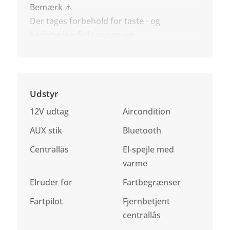
Bemærk ⚠️
Der tages forbehold for taste - og
beskrivelsesfejl i annoncen.
Udstyr
12V udtag
Aircondition
AUX stik
Bluetooth
Centrallås
El-spejle med
varme
Elruder for
Fartbegrænser
Fartpilot
Fjernbetjent
centrallås