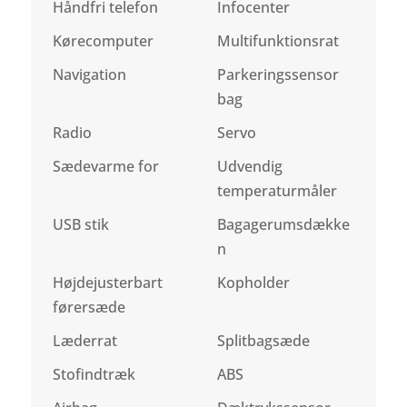
Håndfri telefon
Infocenter
Kørecomputer
Multifunktionsrat
Navigation
Parkeringssensor
bag
Radio
Servo
Sædevarme for
Udvendig
temperaturmåler
USB stik
Bagagerumsdække
n
Højdejusterbart
Kopholder
førersæde
Læderrat
Splitbagsæde
Stofindtræk
ABS