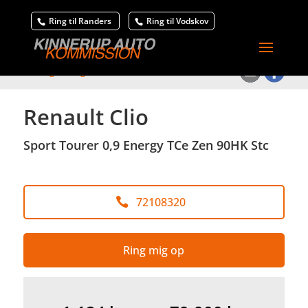
Ring til Randers
Ring til Vodskov
<
Tilbage til søgeresultat
Renault Clio
Sport Tourer 0,9 Energy TCe Zen 90HK Stc
72108320
Ring mig op