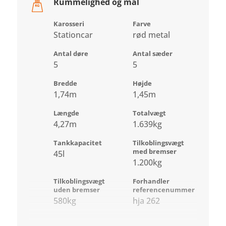
Rummelighed og mål
Karosseri
Farve
Stationcar
rød metal
Antal døre
Antal sæder
5
5
Bredde
Højde
1,74m
1,45m
Længde
Totalvægt
4,27m
1.639kg
Tankkapacitet
Tilkoblingsvægt
med bremser
45l
1.200kg
Tilkoblingsvægt
Forhandler
uden bremser
referencenummer
580kg
hja 262