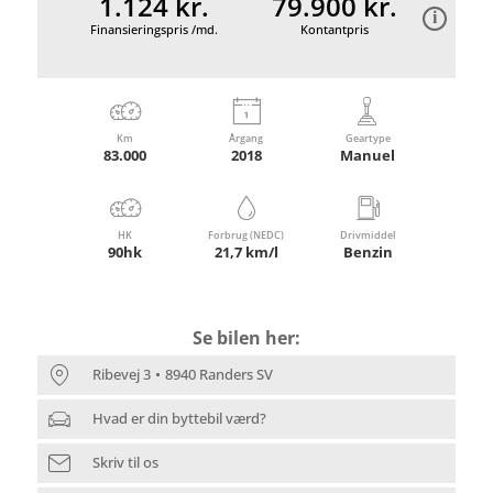
1.124 kr.
79.900 kr.
Finansieringspris /md.
Kontantpris
Km
Årgang
Geartype
83.000
2018
Manuel
HK
Forbrug (NEDC)
Drivmiddel
90hk
21,7 km/l
Benzin
Se bilen her:
Ribevej 3
8940 Randers SV
Hvad er din byttebil værd?
Skriv til os