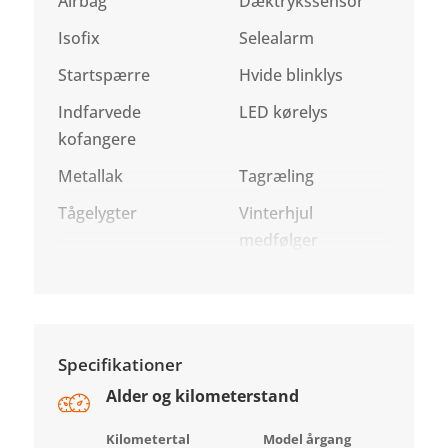
Airbag
Dæktrykssensor
Isofix
Selealarm
Startspærre
Hvide blinklys
Indfarvede
LED kørelys
kofangere
Metallak
Tagræling
Tågelygter
Vinterhjul
medfølger
Specifikationer
Alder og kilometerstand
Kilometertal
Model årgang