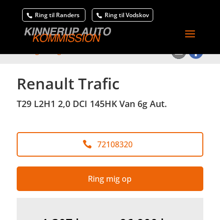
Ring til Randers
Ring til Vodskov
<
Tilbage til søgeresultat
Renault Trafic
T29 L2H1 2,0 DCI 145HK Van 6g Aut.
72108320
Ring mig op