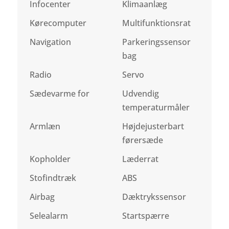
Infocenter
Klimaanlæg
Kørecomputer
Multifunktionsrat
Navigation
Parkeringssensor
bag
Radio
Servo
Sædevarme for
Udvendig
temperaturmåler
Armlæn
Højdejusterbart
førersæde
Kopholder
Læderrat
Stofindtræk
ABS
Airbag
Dæktrykssensor
Selealarm
Startspærre