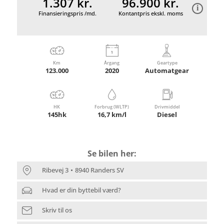
1.307 kr.
96.900 kr.
Finansieringspris /md.
Kontantpris ekskl. moms
Km
Årgang
Geartype
123.000
2020
Automatgear
HK
Forbrug (WLTP)
Drivmiddel
145hk
16,7 km/l
Diesel
Se bilen her:
Ribevej 3
8940 Randers SV
Hvad er din byttebil værd?
Skriv til os