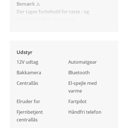
Bemærk ⚠️
Der tages forbehold for taste - og
beskrivelsesfejl i annoncen.
Udstyr
12V udtag
Automatgear
Bakkamera
Bluetooth
Centrallås
El-spejle med
varme
Elruder for
Fartpilot
Fjernbetjent
Håndfri telefon
centrallås