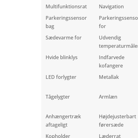
Multifunktionsrat
Navigation
Parkeringssensor
Parkeringssenso
bag
for
Sædevarme for
Udvendig
temperaturmåle
Hvide blinklys
Indfarvede
kofangere
LED forlygter
Metallak
Tågelygter
Armlæn
Anhængertræk
Højdejusterbart
aftageligt
førersæde
Kopholder
Læderrat