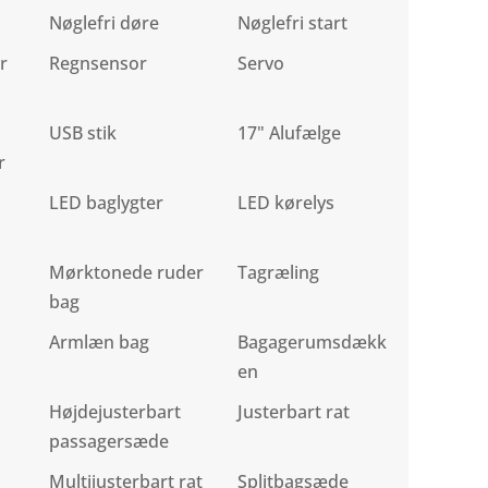
Nøglefri døre
Nøglefri start
r
Regnsensor
Servo
USB stik
17" Alufælge
r
LED baglygter
LED kørelys
Mørktonede ruder
Tagræling
bag
Armlæn bag
Bagagerumsdækk
en
Højdejusterbart
Justerbart rat
passagersæde
Multijusterbart rat
Splitbagsæde