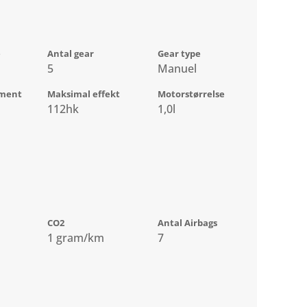
e
Antal gear
Gear type
5
Manuel
ment
Maksimal effekt
Motorstørrelse
112hk
1,0l
CO2
Antal Airbags
1 gram/km
7