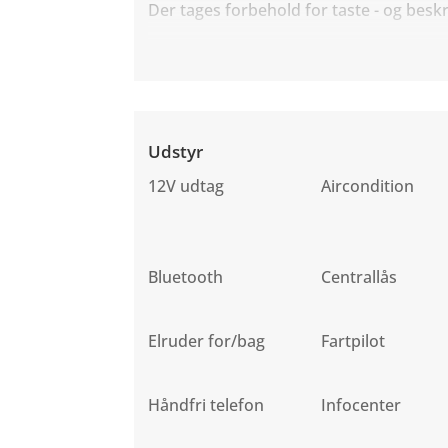
Der tages forbehold for taste - og beskr
Udstyr
12V udtag
Aircondition
Bluetooth
Centrallås
Elruder for/bag
Fartpilot
Håndfri telefon
Infocenter