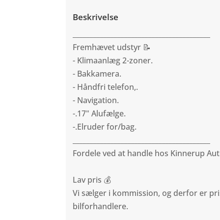
Beskrivelse
________________________________________
Fremhævet udstyr 📝
- Klimaanlæg 2-zoner.
- Bakkamera.
- Håndfri telefon,.
- Navigation.
-.17" Alufælge.
-.Elruder for/bag.
________________________________________
Fordele ved at handle hos Kinnerup A
Lav pris 💰
Vi sælger i kommission, og derfor er pri
bilforhandlere.