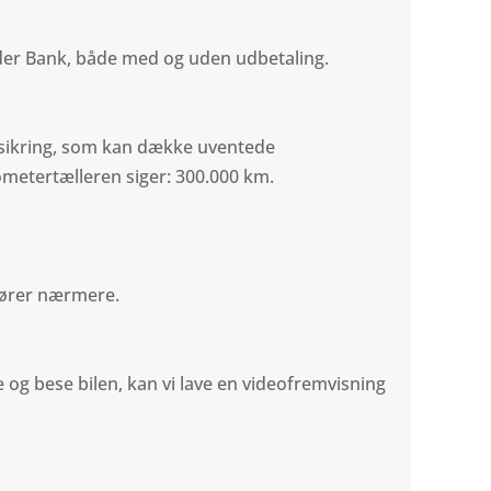
nder Bank, både med og uden udbetaling.
rsikring, som kan dække uventede
ometertælleren siger: 300.000 km.
 hører nærmere.
og bese bilen, kan vi lave en videofremvisning