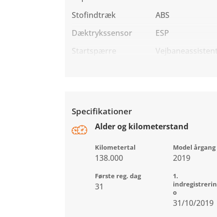
Stofindtræk
ABS
Dæktrykssensor
ESP
Startspærre
Vejbaneassisten
Specifikationer
Alder og kilometerstand
Kilometertal
Model årgang
138.000
2019
Første reg. dag
1.
indregistreri
31
o
31/10/2019