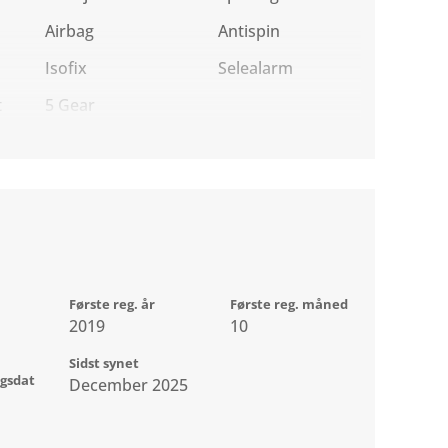
Airbag
Antispin
Isofix
Selealarm
t
5 Gear
Første reg. år
Første reg. måned
2019
10
Sidst synet
ngsdat
December 2025