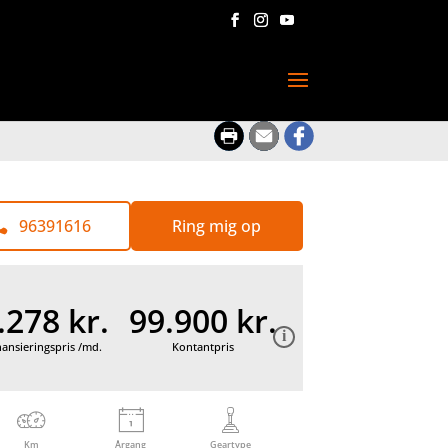
96391616
Ring mig op
.278 kr.
99.900 kr.
nansieringspris /md.
Kontantpris
Km
Årgang
Geartype