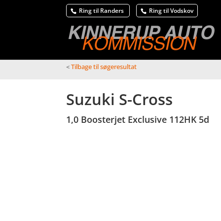
Ring til Randers
Ring til Vodskov
<
Tilbage til søgeresultat
Suzuki S-Cross
1,0 Boosterjet Exclusive 112HK 5d