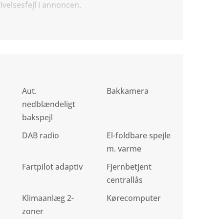
ivelsesfejl i annoncen.
Aut.
Bakkamera
nedblændeligt
bakspejl
DAB radio
El-foldbare spejle
m. varme
Fartpilot adaptiv
Fjernbetjent
centrallås
Klimaanlæg 2-
Kørecomputer
zoner