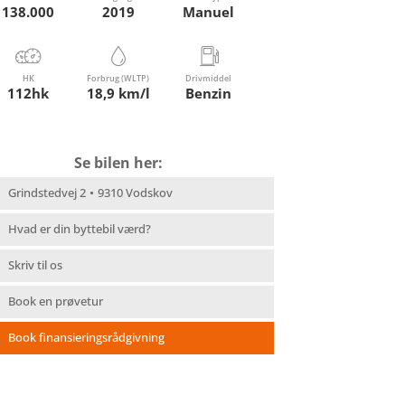
138.000
2019
Manuel
HK
Forbrug (WLTP)
Drivmiddel
112hk
18,9 km/l
Benzin
Se bilen her:
Grindstedvej 2
9310 Vodskov
Hvad er din byttebil værd?
Skriv til os
Book en prøvetur
Book finansieringsrådgivning