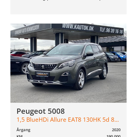
Peugeot 5008
1,5 BlueHDi Allure EAT8 130HK 5d 8g Aut.
Årgang
2020
KM
190.000