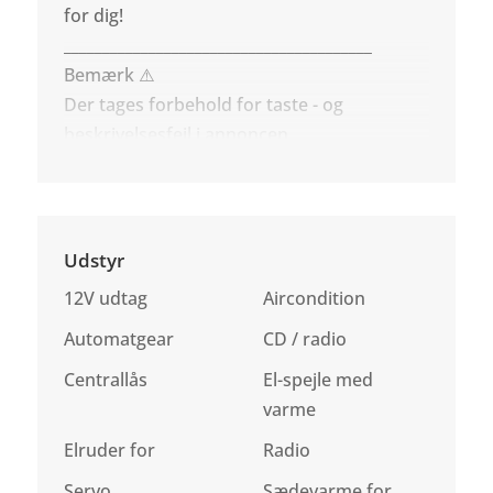
for dig!
________________________________________
Bemærk ⚠️
Der tages forbehold for taste - og
beskrivelsesfejl i annoncen.
Udstyr
12V udtag
Aircondition
Automatgear
CD / radio
Centrallås
El-spejle med
varme
Elruder for
Radio
Servo
Sædevarme for