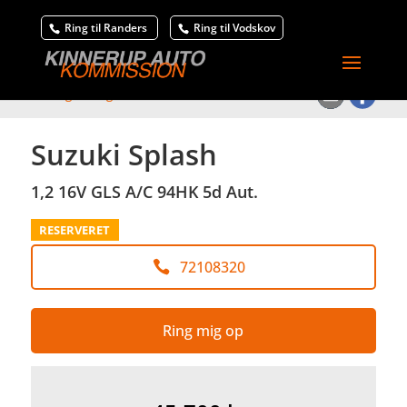
Ring til Randers
Ring til Vodskov
<
Tilbage til søgeresultat
Suzuki Splash
1,2 16V GLS A/C 94HK 5d Aut.
RESERVERET
72108320
Ring mig op