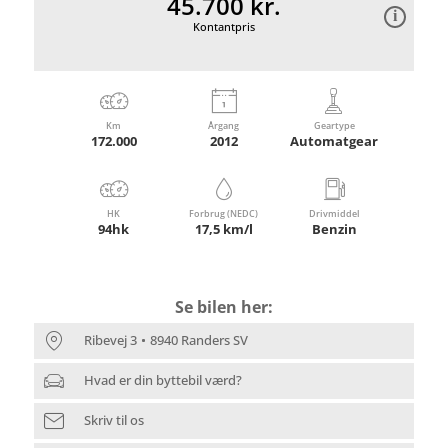
45.700 kr.
Kontantpris
Km
Årgang
Geartype
172.000
2012
Automatgear
HK
Forbrug (NEDC)
Drivmiddel
94hk
17,5 km/l
Benzin
Se bilen her:
Ribevej 3
8940 Randers SV
Hvad er din byttebil værd?
Skriv til os