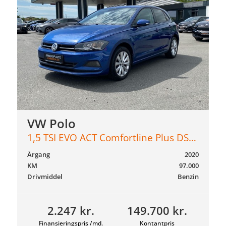
VW Polo
1,5 TSI EVO ACT Comfortline Plus DSG 150HK 5d 7g Aut.
Årgang
2020
KM
97.000
Drivmiddel
Benzin
2.247 kr.
149.700 kr.
Finansieringspris /md.
Kontantpris