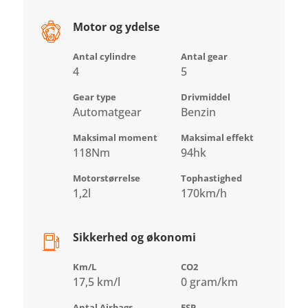
Motor og ydelse
Antal cylindre
Antal gear
4
5
Gear type
Drivmiddel
Automatgear
Benzin
Maksimal moment
Maksimal effekt
118Nm
94hk
Motorstørrelse
Tophastighed
1,2l
170km/h
Sikkerhed og økonomi
Km/L
CO2
17,5 km/l
0 gram/km
Antal Airbags
ESP