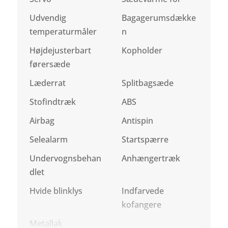
Udvendig
Bagagerumsdække
temperaturmåler
n
Højdejusterbart
Kopholder
førersæde
Læderrat
Splitbagsæde
Stofindtræk
ABS
Airbag
Antispin
Selealarm
Startspærre
Undervognsbehan
Anhængertræk
dlet
Hvide blinklys
Indfarvede
kofangere
Metallak