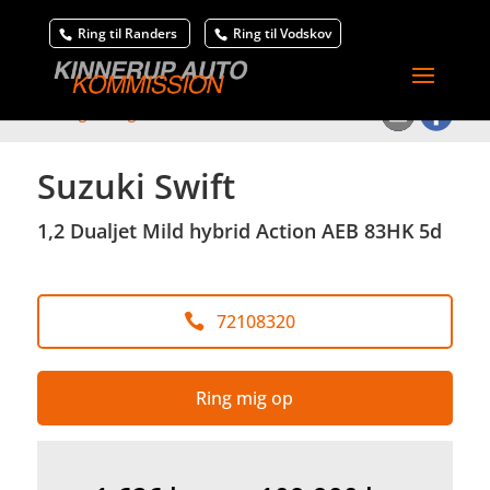
Ring til Randers
Ring til Vodskov
<
Tilbage til søgeresultat
Suzuki Swift
1,2 Dualjet Mild hybrid Action AEB 83HK 5d
72108320
Ring mig op