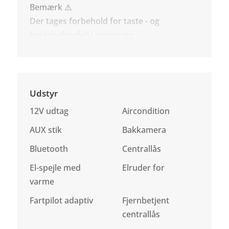
Bemærk ⚠️
Der tages forbehold for taste - og
beskrivelsesfejl i annoncen.
Udstyr
12V udtag
Aircondition
AUX stik
Bakkamera
Bluetooth
Centrallås
El-spejle med
Elruder for
varme
Fartpilot adaptiv
Fjernbetjent
centrallås