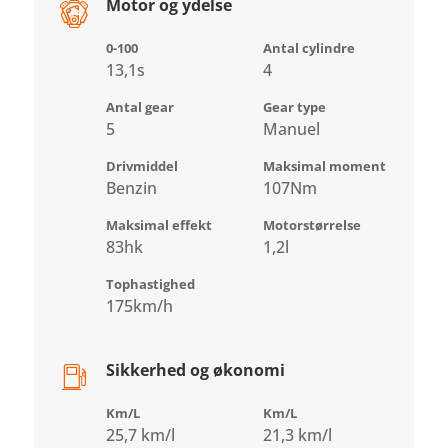
Motor og ydelse
0-100
Antal cylindre
13,1s
4
Antal gear
Gear type
5
Manuel
Drivmiddel
Maksimal moment
Benzin
107Nm
Maksimal effekt
Motorstørrelse
83hk
1,2l
Tophastighed
175km/h
Sikkerhed og økonomi
Km/L
Km/L
25,7 km/l
21,3 km/l