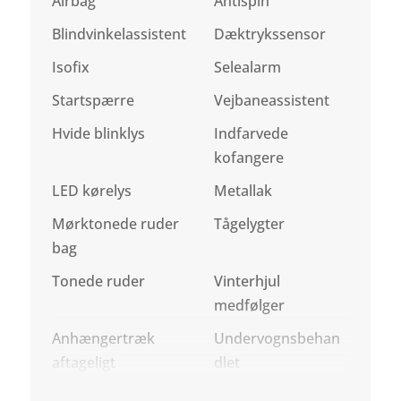
Airbag
Antispin
Blindvinkelassistent
Dæktrykssensor
Isofix
Selealarm
Startspærre
Vejbaneassistent
Hvide blinklys
Indfarvede
kofangere
LED kørelys
Metallak
Mørktonede ruder
Tågelygter
bag
Tonede ruder
Vinterhjul
medfølger
Anhængertræk
Undervognsbehan
aftageligt
dlet