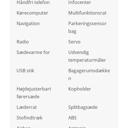
Håndfri telefon
Infocenter
Kørecomputer
Multifunktionsrat
Navigation
Parkeringssensor
bag
Radio
Servo
Sædevarme for
Udvendig
temperaturmåler
USB stik
Bagagerumsdække
n
Højdejusterbart
Kopholder
førersæde
Læderrat
Splitbagsæde
Stofindtræk
ABS