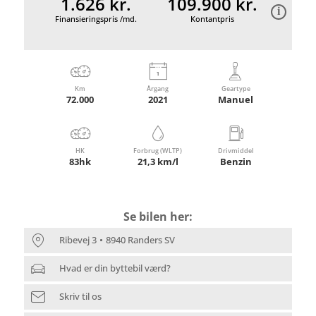
1.626 kr.
109.900 kr.
Finansieringspris /md.
Kontantpris
Km
Årgang
Geartype
72.000
2021
Manuel
HK
Forbrug (WLTP)
Drivmiddel
83hk
21,3 km/l
Benzin
Se bilen her:
Ribevej 3
8940 Randers SV
Hvad er din byttebil værd?
Skriv til os