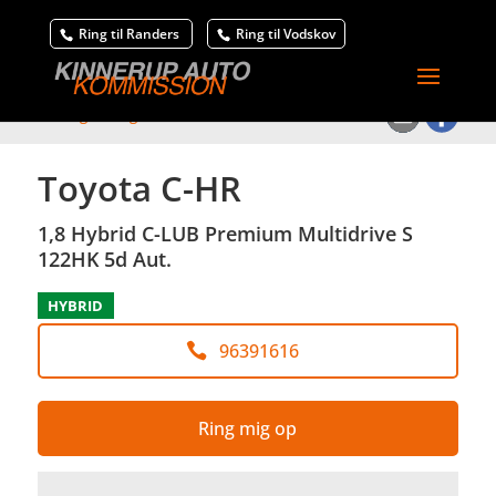
Ring til Randers
Ring til Vodskov
<
Tilbage til søgeresultat
Toyota C-HR
1,8 Hybrid C-LUB Premium Multidrive S
122HK 5d Aut.
HYBRID
96391616
Ring mig op