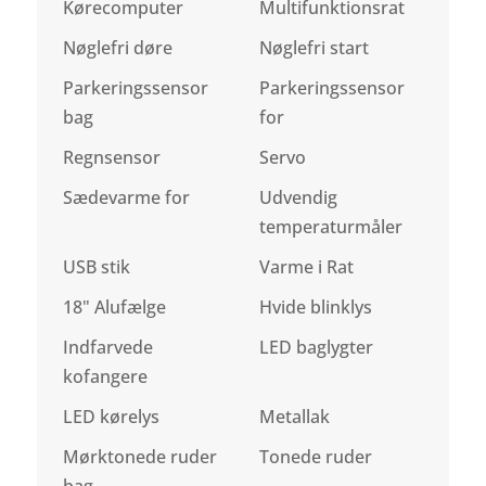
Kørecomputer
Multifunktionsrat
Nøglefri døre
Nøglefri start
Parkeringssensor
Parkeringssensor
bag
for
Regnsensor
Servo
Sædevarme for
Udvendig
temperaturmåler
USB stik
Varme i Rat
18" Alufælge
Hvide blinklys
Indfarvede
LED baglygter
kofangere
LED kørelys
Metallak
Mørktonede ruder
Tonede ruder
bag