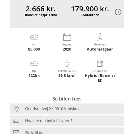
2.666 kr.
179.900 kr.
Finansieringspris /md.
Kontantpris
Km
Årgang
Geartype
85.000
2020
Automatgear
HK
Forbrug (WLTP)
Drivmiddel
122hk
26,3 km/l
Hybrid (Benzin /
El)
Se bilen her:
Grindstedvej 2
9310 Vodskov
Hvad er din byttebil værd?
Skriv til os