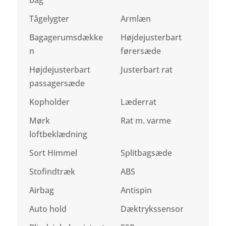
Tågelygter
Armlæn
Bagagerumsdække
Højdejusterbart
n
førersæde
Højdejusterbart
Justerbart rat
passagersæde
Kopholder
Læderrat
Mørk
Rat m. varme
loftbeklædning
Sort Himmel
Splitbagsæde
Stofindtræk
ABS
Airbag
Antispin
Auto hold
Dæktrykssensor