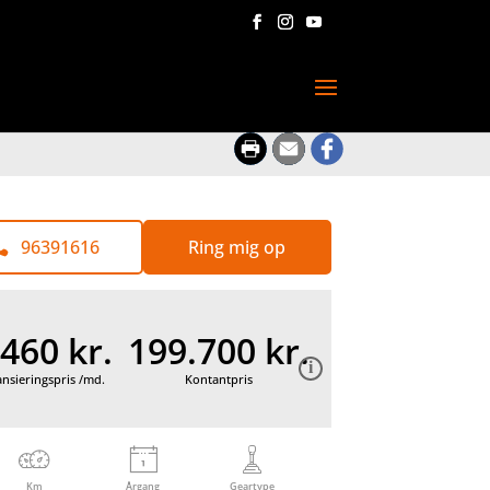
96391616
Ring mig op
.460 kr.
199.700 kr.
ansieringspris /md.
Kontantpris
Km
Årgang
Geartype