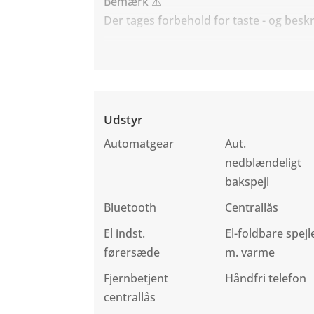
Bemærk ⚠️
Der tages forbehold for taste - og beskr
Udstyr
Automatgear
Aut.
nedblændeligt
bakspejl
Bluetooth
Centrallås
El indst.
El-foldbare spejl
førersæde
m. varme
Fjernbetjent
Håndfri telefon
centrallås