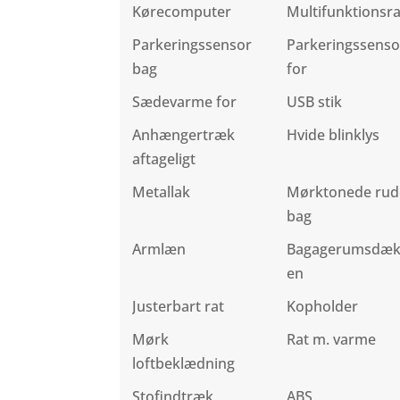
Kørecomputer
Multifunktionsra
Parkeringssensor
Parkeringssenso
bag
for
Sædevarme for
USB stik
Anhængertræk
Hvide blinklys
aftageligt
Metallak
Mørktonede rud
bag
Armlæn
Bagagerumsdæ
en
Justerbart rat
Kopholder
Mørk
Rat m. varme
loftbeklædning
Stofindtræk
ABS