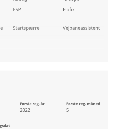
ESP
Isofix
se
Startspærre
Vejbaneassistent
Første reg. år
Første reg. måned
2022
5
ngsdat