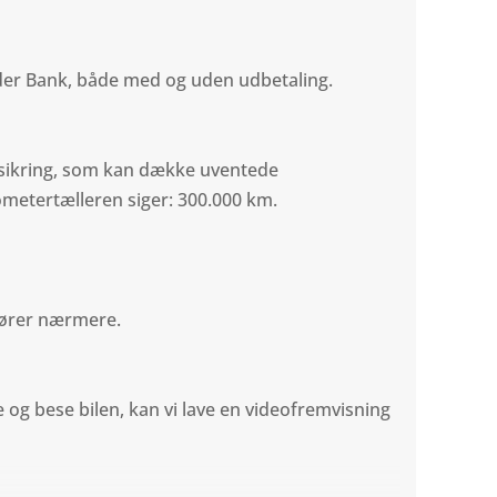
nder Bank, både med og uden udbetaling.
rsikring, som kan dække uventede
ometertælleren siger: 300.000 km.
 hører nærmere.
og bese bilen, kan vi lave en videofremvisning