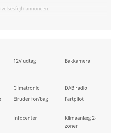
ivelsesfejl i annoncen.
12V udtag
Bakkamera
Climatronic
DAB radio
e
Elruder for/bag
Fartpilot
Infocenter
Klimaanlæg 2-
zoner