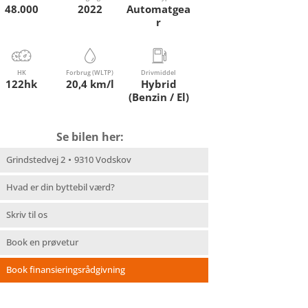
48.000
2022
Automatgea
r
HK
Forbrug (WLTP)
Drivmiddel
122hk
20,4 km/l
Hybrid
(Benzin / El)
Se bilen her:
Grindstedvej 2
9310 Vodskov
Hvad er din byttebil værd?
Skriv til os
Book en prøvetur
Book finansieringsrådgivning