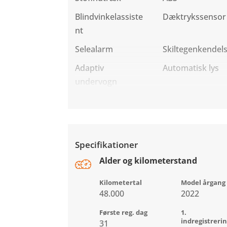
Blindvinkelassiste
Dæktrykssensor
nt
Selealarm
Skiltegenkendel
Adaptiv
Automatisk lys
undervogn
Specifikationer
Alder og kilometerstand
Kilometertal
Model årgang
48.000
2022
Første reg. dag
1.
indregistreri
31