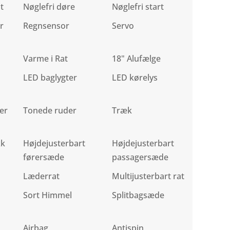
t
Nøglefri døre
Nøglefri start
r
Regnsensor
Servo
Varme i Rat
18" Alufælge
LED baglygter
LED kørelys
er
Tonede ruder
Træk
kk
Højdejusterbart
Højdejusterbart
førersæde
passagersæde
Læderrat
Multijusterbart rat
Sort Himmel
Splitbagsæde
Airbag
Antispin