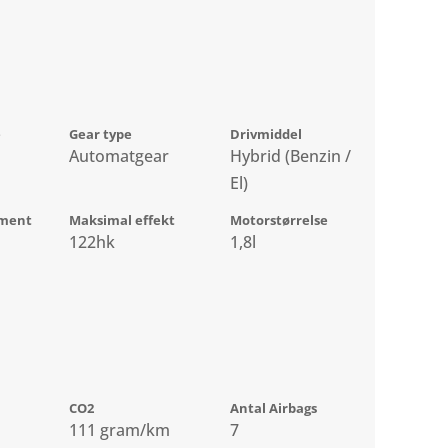
e
Gear type
Drivmiddel
Automatgear
Hybrid (Benzin /
El)
ment
Maksimal effekt
Motorstørrelse
122hk
1,8l
CO2
Antal Airbags
111 gram/km
7