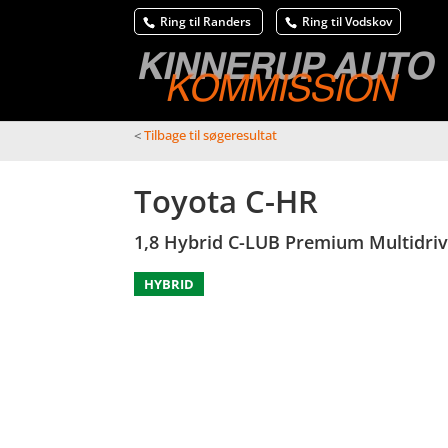
Ring til Randers
Ring til Vodskov
<
Tilbage til søgeresultat
Toyota C-HR
1,8 Hybrid C-LUB Premium Multidriv
HYBRID