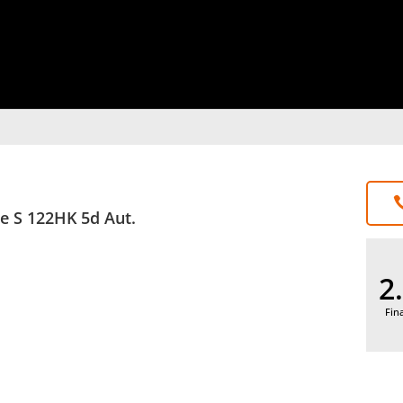
e S 122HK 5d Aut.
2
Fin