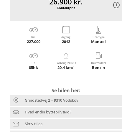
26.900 kr.
Kontantpris
Km
Årgang
Geartype
227.000
2012
Manuel
HK
Forbrug (NEDC)
Drivmiddel
85hk
20,4 km/l
Benzin
Se bilen her:
Grindstedvej 2
9310 Vodskov
Hvad er din byttebil værd?
Skriv til os