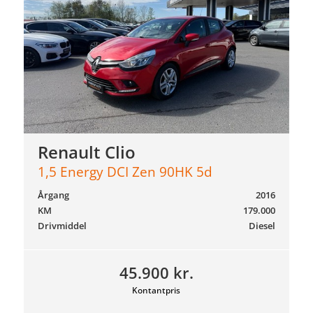
Renault Clio
1,5 Energy DCI Zen 90HK 5d
Årgang
2016
KM
179.000
Drivmiddel
Diesel
45.900 kr.
Kontantpris