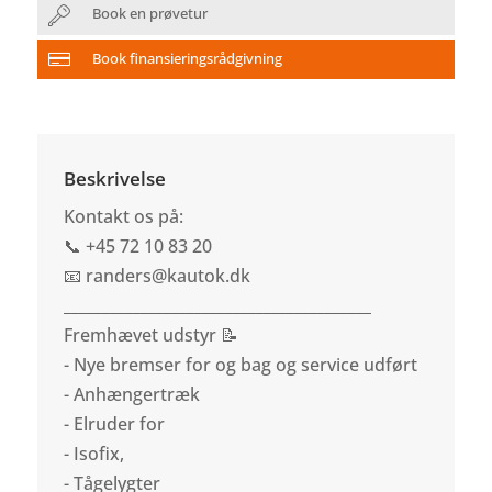
Book en prøvetur
Book finansieringsrådgivning
Beskrivelse
Kontakt os på:
📞 +45 72 10 83 20
📧 randers@kautok.dk
________________________________________
Fremhævet udstyr 📝
- Nye bremser for og bag og service udført
- Anhængertræk
- Elruder for
- Isofix,
- Tågelygter