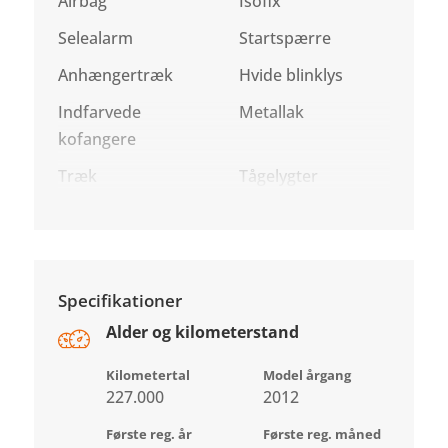
Airbag
Isofix
Selealarm
Startspærre
Anhængertræk
Hvide blinklys
Indfarvede
Metallak
kofangere
Træk
Tågelygter
Specifikationer
Alder og kilometerstand
Kilometertal
Model årgang
227.000
2012
Første reg. år
Første reg. måned