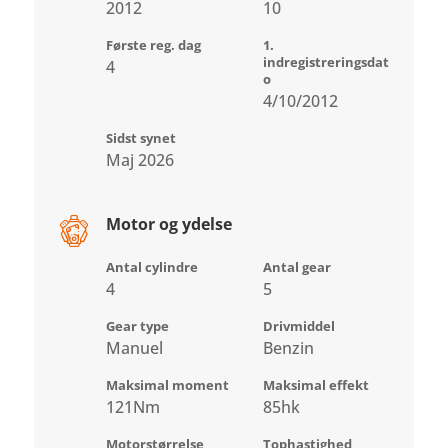
2012
10
Første reg. dag
1.
indregistreringsdat
4
o
4/10/2012
Sidst synet
Maj 2026
Motor og ydelse
Antal cylindre
Antal gear
4
5
Gear type
Drivmiddel
Manuel
Benzin
Maksimal moment
Maksimal effekt
121Nm
85hk
Motorstørrelse
Tophastighed