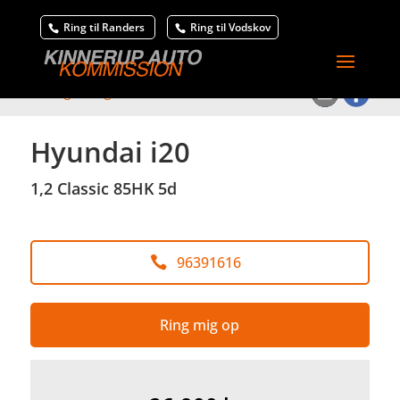
Ring til Randers
Ring til Vodskov
<
Tilbage til søgeresultat
Hyundai i20
1,2 Classic 85HK 5d
96391616
Ring mig op