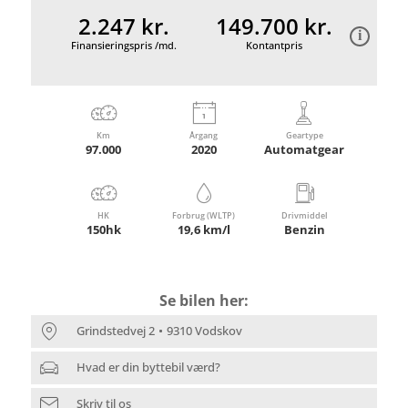
2.247 kr.
149.700 kr.
Finansieringspris /md.
Kontantpris
Km
Årgang
Geartype
97.000
2020
Automatgear
HK
Forbrug (WLTP)
Drivmiddel
150hk
19,6 km/l
Benzin
Se bilen her:
Grindstedvej 2
9310 Vodskov
Hvad er din byttebil værd?
Skriv til os