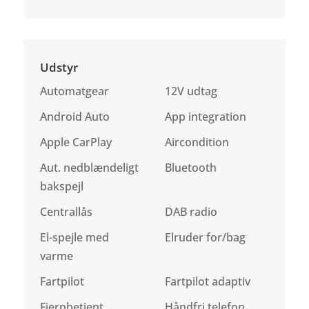
Udstyr
Automatgear
12V udtag
Android Auto
App integration
Apple CarPlay
Aircondition
Aut. nedblændeligt
Bluetooth
bakspejl
Centrallås
DAB radio
El-spejle med
Elruder for/bag
varme
Fartpilot
Fartpilot adaptiv
Fjernbetjent
Håndfri telefon