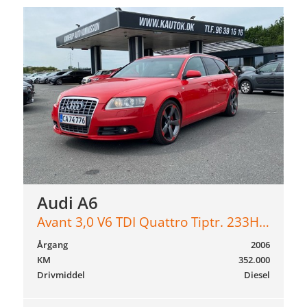
Audi A6
Avant 3,0 V6 TDI Quattro Tiptr. 233HK Stc 6g Aut.
Årgang
2006
KM
352.000
Drivmiddel
Diesel