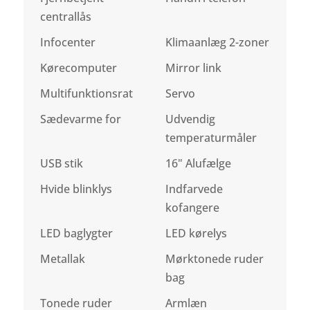
centrallås
Infocenter
Klimaanlæg 2-zoner
Kørecomputer
Mirror link
Multifunktionsrat
Servo
Sædevarme for
Udvendig
temperaturmåler
USB stik
16" Alufælge
Hvide blinklys
Indfarvede
kofangere
LED baglygter
LED kørelys
Metallak
Mørktonede ruder
bag
Tonede ruder
Armlæn