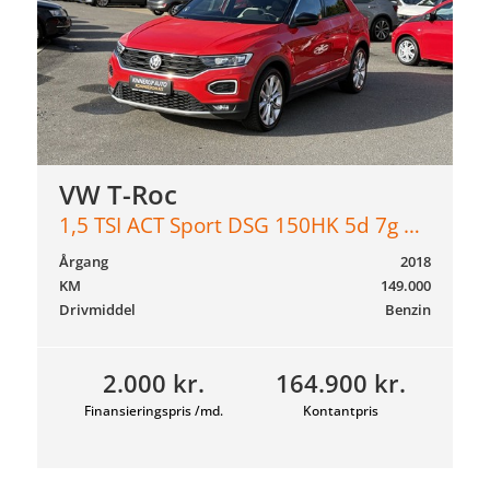
VW T-Roc
1,5 TSI ACT Sport DSG 150HK 5d 7g Aut.
Årgang
2018
KM
149.000
Drivmiddel
Benzin
2.000 kr.
164.900 kr.
Finansieringspris /md.
Kontantpris