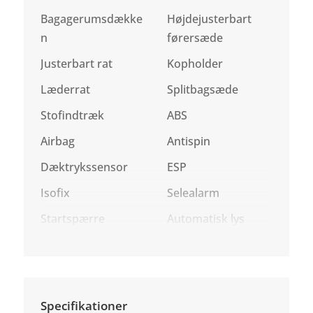
Bagagerumsdække
Højdejusterbart
n
førersæde
Justerbart rat
Kopholder
Læderrat
Splitbagsæde
Stofindtræk
ABS
Airbag
Antispin
Dæktrykssensor
ESP
Isofix
Selealarm
Startspærre
Automatisk lys
Specifikationer