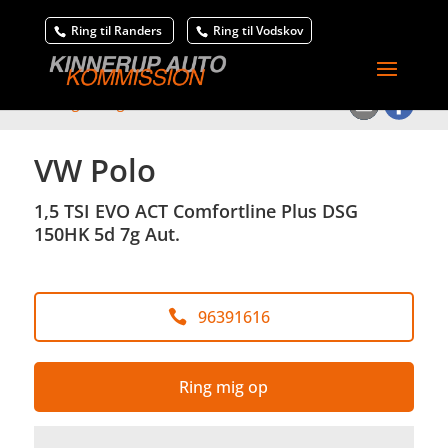
Ring til Randers
Ring til Vodskov
<
Tilbage til søgeresultat
VW Polo
1,5 TSI EVO ACT Comfortline Plus DSG
150HK 5d 7g Aut.
96391616
Ring mig op